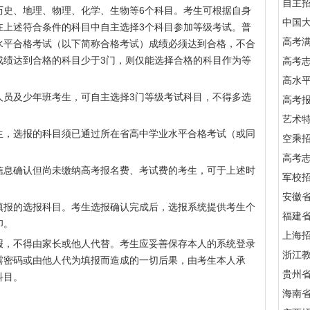
自主
史、地理、物理、化学、生物等6个科目。考生可根据自身
中国
在上述符合条件的科目中自主选择3个科目参加等级考试。普
高考满
水平合格考试（以下简称合格考试）成绩必须达到合格，不合
成绩达到合格的科目少于3门，则仅能选择合格的科目作为等
高考
高水
员及少年班考生，可自主选择3门等级考试科目，不得多选
高考
艺术
，选报的科目须已通过所在省高中学业水平合格考试（或同
空乘
。
高考
息确认但尚未缴纳高考报名费、考试费的考生，可于上述时
军校招
安徽
报的选报科目。考生选报确认完成后，选报系统提供考生个
福建
印。
上海
，不得由家长或他人代替。考生应妥善保存本人的系统登录
浙江
露密码或由他人代为填报而造成的一切后果，由考生本人承
贵州
科目。
海南