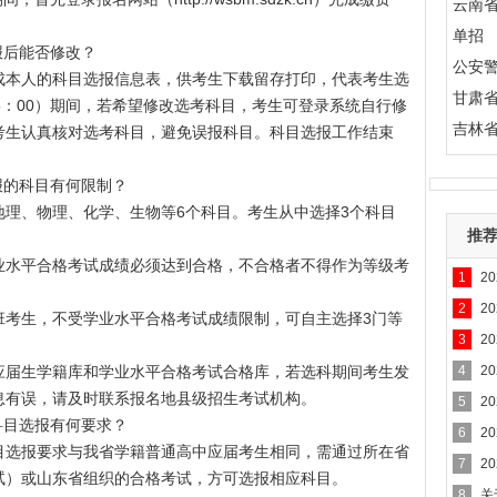
云南
单招
报后能否修改？
公安
成本人的科目选报信息表，供考生下载留存打印，代表考生选
甘肃
—18：00）期间，若希望修改选考科目，考生可登录系统自行修
吉林
考生认真核对选考科目，避免误报科目。科目选报工作结束
报的科目有何限制？
理、物理、化学、生物等6个科目。考生从中选择3个科目
推
业水平合格考试成绩必须达到合格，不合格者不得作为等级考
1
2
通知
2
2
班考生，不受学业水平合格考试成绩限制，可自主选择3门等
3
2
入口
应届生学籍库和学业水平合格考试合格库，若选科期间考生发
4
2
息有误，请及时联系报名地县级招生考试机构。
实施
5
2
科目选报有何要求？
6
2
目选报要求与我省学籍普通高中应届考生相同，需通过所在省
通知
7
2
试）或山东省组织的合格考试，方可选报相应科目。
通知
8
关