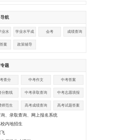
目导航
学业水
学业水平成
会考
成绩查询
平
绩查询
答案
政策辅导
荐专题
考查分
中考作文
中考答案
考分数线
中考录取查询
中考志愿填报
费师范生
高考成绩查询
高考试题答案
查询、录取查询、网上报名系统
高校内地招生
招飞