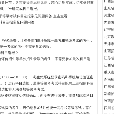
广西
要环节，各市要提高思想认识，精心组织实施，切实做好政
山东
按时、准确完成科目选报。
河北
平等级考试科目选报常见问题问答 点击查看
试科目选报常见问题问答
内蒙
辽宁
北京
季）报名缴费，且准备参加6月份统一高考和等级考试的考生，
天津
份统一考试的考生不需要参加选报。
山西
加科目选报？
江苏
合评价招生等单独招生录取的考生，不需要参加此次科目选
江西
重庆
天9：00—18：00），考生凭系统登录密码和手机短信验证密
湖南
.cn
）进行科目选报，最终等级考考试科目以网上选报的科目
广东
时选报将无法参加等级考考试。
新疆
现场资格审核及信息确认，但没有进行缴费，能参加此次科目
陕西
考试费的考生，若仍想参加6月份统一高考和等级考试，需在
四川
0）期间，首先登录报名网站（
http://wsbm.sdzk.cn
）完成缴费