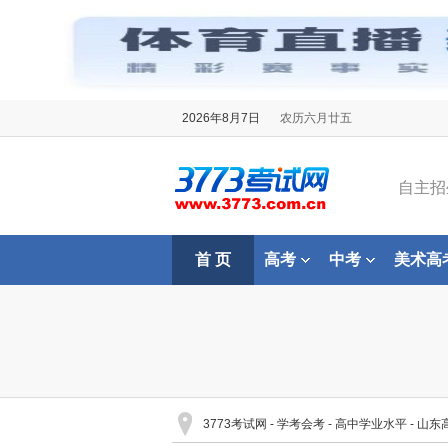
2026年8月7日
农历六月廿五
自主招
首 页
高考
中考
美术高
3773考试网
-
学考会考
-
高中学业水平
-
山东