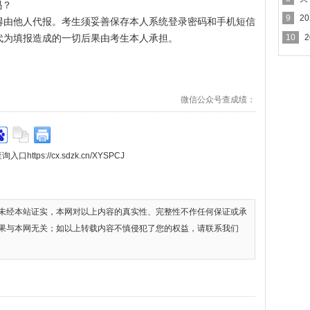
吗？
作的
9
2
得由他人代报。考生须妥善保存本人系统登录密码和手机短信
代为填报造成的一切后果由考生本人承担。
10
微信公众号查成绩：
tps://cx.sdzk.cn/XYSPCJ
未经本站证实，本网对以上内容的真实性、完整性不作任何保证或承
果与本网无关；如以上转载内容不慎侵犯了您的权益，请联系我们