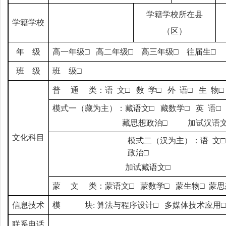
学籍学校所在县
学籍学校
（区）
年 级
高一年级□ 高二年级□ 高三年级□ 往届生□
班 级
班 级□
普 通 类：语 文□ 数 学□ 外 语□ 生 物
模式一（藏为主）：藏语文□ 藏数学□ 英 语□
藏思想政治□ 加试汉语文
文化科目
模式二（汉为主）：语 文□ 
政治□
加试藏语文□
蒙 文 类：蒙语文□ 蒙数学□ 蒙生物□ 
信息技术
模 块: 算法与程序设计
□
多媒体技术应用
联系电话