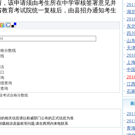
请，该申请须由考生所在中学审核签署意见并
·
20
省教育考试院统一复核后，由县招办通知考生
·
湖北
·
20
·
东北
·
四川
·
山东
·
天津
合格分数线
·
20
数线
·
上海
办法
·
中国
入口
·
20
查询
成绩查询
·
江西
绩查询
·
石家
专业考试合格分数线
最
·
20
供的相关信息请以权威部门公布的正式信息为准.
·
20
转载稿涉及版权等问题,请在两周内来电联系.
·
青海