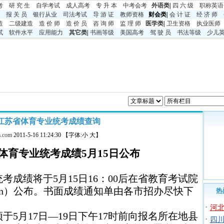
考
研 究 生
自学考试
成人高考
专 升 本
中考
会考
外语类
|
四 六 级
职称英语
报 关 员
银行从业
司法考试
导 游 证
教师资格
财会类|
会 计 证
经 济 师
造
二级建造
造 价 师
造 价 员
咨 询 师
监 理 师
医学类
|
卫生资格
执业医师
试
软件水平
应用能力
其它类
|
书画等级
美国高考
驾 驶 员
书法等级
少儿
1年江苏省体育专业统考成绩查询
.com
2011-5-16 11:24:30 【字体:小 大】
体育专业统考
成绩
5
月
15
日公布
统考成绩将于
5
月
15
日
16
：
00
后在省教育考试院
n
）公布。书面成绩通知单由各市招办尽快下
热
·
河北
须于
5
月
17
日
—
19
日下午
17
时前向报名所在地县
·
四川