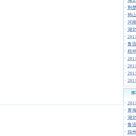
·
湖北
·
荆楚
·
韩山
·
河南
·
湖北
·
20
·
鲁迅
·
梧州
·
20
·
20
·
20
·
20
推
·
20
·
青海
·
湖北
·
鲁迅
·
琼州