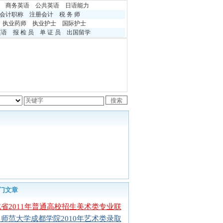
商务英语
公共英语
日语能力
会计职称
注册会计
税 务 师
执业药师
执业护士
国际护士
英语
报 检 员
单 证 员
出国留学
门文章
省2011年普通高校招生美术类专业联
师范大学成都学院2010年艺术类录取