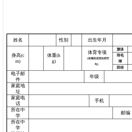
姓名
性别
出生年月
游泳
体育专项
身高
(c
体重
(k
羽毛
（在项目后空白栏打
m)
g)
球
勾）
田径
电子邮
年级
件
家庭地
址
家庭电
手机
话
所在中
邮编
学
所在中
学