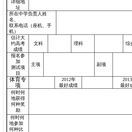
详细地
址
所在中学负责人姓
名、
联系电话（座机、手
机）
估计大
约高考
文科
理科
综
成绩
报名参
加
主项
副项
测试项
目
体育专
2012
年
2013
项
最好成绩
最好
何时何
地获得
何种奖
励
何时何
地参加
何种比