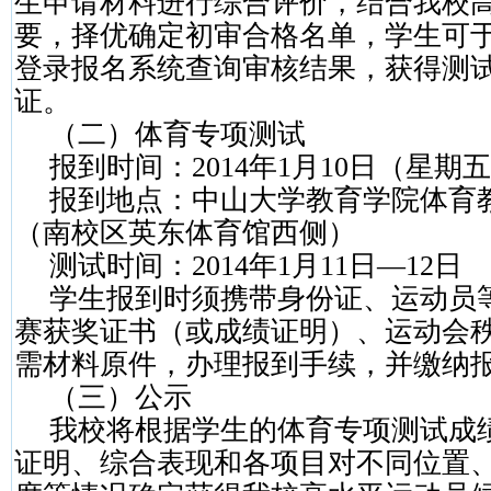
生申请材料进行综合评价，结合我校
要，择优确定初审合格名单，学生可
登录报名系统查询审核结果，获得测
证。
（二）体育专项测试
报到时间：
2014
年
1
月
10
日（星期五
报到地点：中山大学教育学院体育
（南校区英东体育馆西侧）
测试时间：
2014
年
1
月
11
日—
12
日
学生报到时须携带身份证、运动员
赛获奖证书（或成绩证明）、运动会
需材料原件，办理报到手续，并缴纳
（三）公示
我校将根据学生的体育专项测试成
证明、综合表现和各项目对不同位置