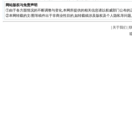
网站版权与免责声明
①由于各方面情况的不断调整与变化,本网所提供的相关信息请以权威部门公布的正
②本网转载的文/图等稿件出于非商业性目的,如转载稿涉及版权及个人隐私等问题,请在两周
|
关于我们
|
琼