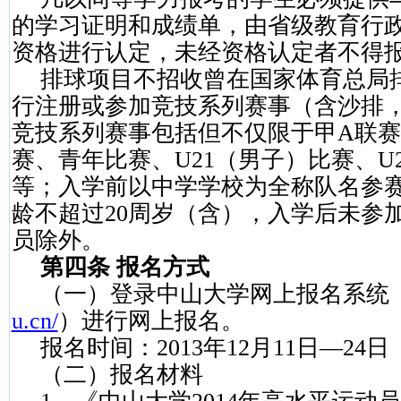
的学习证明和成绩单，由省级教育行
资格进行认定，未经资格认定者不得
排球项目不招收曾在国家体育总局
行注册或参加竞技系列赛事（含沙排
竞技系列赛事包括但不仅限于甲
A
联赛
赛、青年比赛、
U21
（男子）比赛、
U
等；入学前以中学学校为全称队名参
龄不超过
20
周岁（含），入学后未参
员除外。
第四条 报名方式
（一）登录中山大学网上报名系统
u.cn/
）进行网上报名。
报名时间：
2013
年
12
月
11
日—
24
日
（二）报名材料