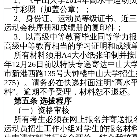
1
、《中山大学
2014
年高水平运动员
一寸彩照（加盖公章）；
2
、身份证、运动员等级证书、近三
运动会秩序册和成绩册的复印件；
3
、以高级中等教育毕业同等学力报
高级中等教育相当的学习证明和成绩
所有材料须用
A4
大小纸张印制并按
年
12
月
26
日前以特快专递寄达中山大
市新港西路
135
号大钟楼中山大学招生
275
）。请务必在快递封面注明“高水
料”。逾期不予受理，材料恕不退还。
第五条 选拔程序
（一）资格审核
所有考生必须在网上报名并寄送报
运动员招生工作小组对学生的报名材