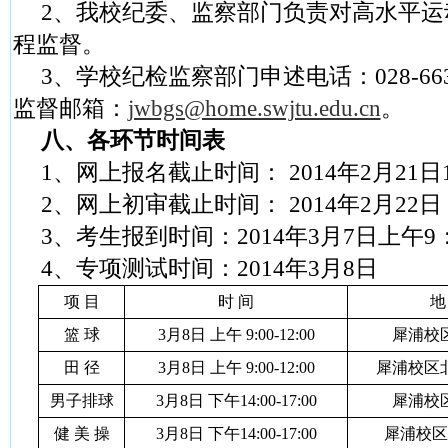
2
、我校纪委、监察部门负责对高水平运
程监督。
3
、学校纪检监察部门申述电话：
028-66
监督邮箱：
jwbgs@home.swjtu.edu.cn
。
八、各环节时间表
1
、网上报名截止时间：
2014
年
2
月
21
日
2
、网上初审截止时间：
2014
年
2
月
22
日
3
、考生报到时间：
2014
年
3
月
7
日上午
9
4
、专项测试时间：
2014
年
3
月
8
日
项 目
时 间
地
篮 球
3
月
8
日 上午
9:00-12:00
犀浦校
田 径
3
月
8
日 上午
9:00-12:00
犀浦校区
男子排球
3
月
8
日 下午
14:00-17:00
犀浦校
健 美 操
3
月
8
日 下午
14:00-17:00
犀浦校