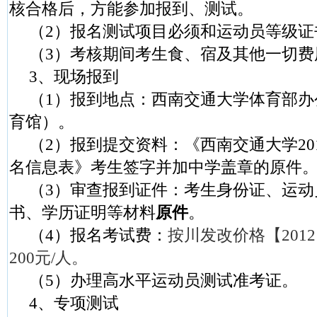
核合格后，方能参加报到、测试。
（
2
）报名测试项目必须和运动员等级证
（
3
）考核期间考生食、宿及其他一切费
3
、现场报到
（
1
）报到地点：西南交通大学体育部办
育馆）。
（
2
）报到提交资料：《西南交通大学
20
名信息表》考生签字并加中学盖章的原件
（
3
）审查报到证件：考生身份证、运动
书、学历证明等材料
原件
。
（
4
）报名考试费：
按川发改价格【
2012
200
元
/
人。
（
5
）办理高水平运动员测试准考证。
4
、专项测试