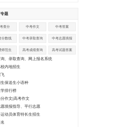
荐专题
考查分
中考作文
中考答案
考分数线
中考录取查询
中考志愿填报
费师范生
高考成绩查询
高考试题答案
查询、录取查询、网上报名系统
高校内地招生
招飞
招生保送生小语种
大学排行榜
分作文|高考作文
志愿填报指导、平行志愿
平运动员体育特长生招生
报名