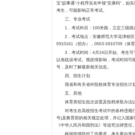
宝“皖事通”小程序实名申领“安康码”，
考生，可能影响正常考试。
三、专业考试
1．考试科目：100米跑，立定三级跳远
2．考试地点：安徽师范大学花津校区（地
5910161（招办），0553-5910709（
3．考试时间：4月24日开始。考生可于
以免耽误考试。视疫情影响，考试时间可
号，及时了解最新相关信息。
四、招生计划
我省和有关省外院校体育专业招生计划将
五、其他
体育类招生批次设置及投档录取办法以
对考生在高校招生考试中的各种违规行为
号)及教育部的相关规定处理，并记入国
《中华人民共和国刑法》等追究法律责任
根据疫情防控工作要求，考生要自觉做