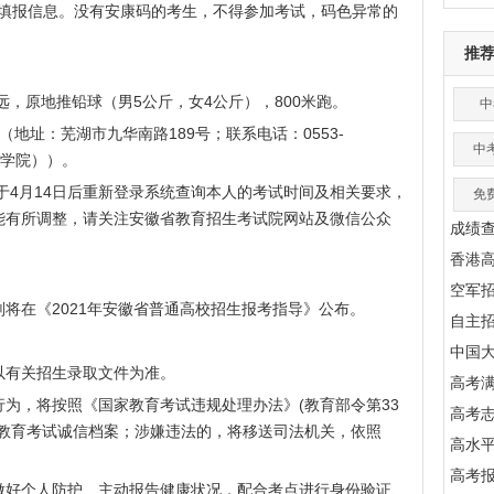
如实填报信息。没有安康码的考生，不得参加考试，码色异常的
推
，原地推铅球（男5公斤，女4公斤），800米跑。
中
址：芜湖市九华南路189号；联系电话：0553-
中
体育学院））。
4月14日后重新登录系统查询本人的考试时间及相关要求，
免
能有所调整，请关注
安徽省教育招生考试院
网站及微信公众
成绩
香港
空军
在《2021年安徽省普通高校招生报考指导》公布。
自主
中国
有关招生录取文件为准。
高考满
，将按照《国家教育考试违规处理办法》(教育部令第33
高考
家教育考试诚信档案；涉嫌违法的，将移送司法机关，依照
高水
。
高考
好个人防护、主动报告健康状况，配合考点进行身份验证、