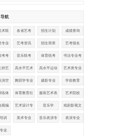
目导航
美术联
各省艺考
招生计划
成绩查询
考
类专业
艺考资讯
招生简章
艺考报名
数线
校考考
音乐联考
体育统考
书法专业考
点
试
主持艺
高水平艺术
高水平运动
艺术类专业
术
团
队
表演空
舞蹈学专业
摄影专业
学前教育
乘
训练体
体育教育社
服装艺术表
艺术院校
单招
会体育
演
电视编
艺术设计专
音乐学
戏剧影视文
导
业
学
培训
美术专业
音乐表演专
表演专业
业
专业