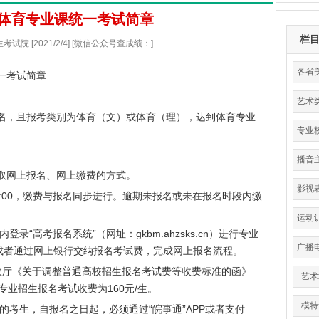
省体育专业课统一考试简章
栏
试院 [2021/2/4] [微信公众号查成绩：]
各省
一考试简章
艺术
名，且报考类别为体育（文）或体育（理），达到体育专业
分
专业
播音
取网上报名、网上缴费的方式。
影视
16:00，缴费与报名同步进行。逾期未报名或未在报名时段内缴
运动
高考报名系统”（网址：gkbm.ahzsks.cn）进行专业
育
广播
或者通过网上银行交纳报名考试费，完成网上报名流程。
厅《关于调整普通高校招生报名考试费等收费标准的函》
艺术
专业招生报名考试收费为160元/生。
模特
考生，自报名之日起，必须通过“皖事通”APP或者支付