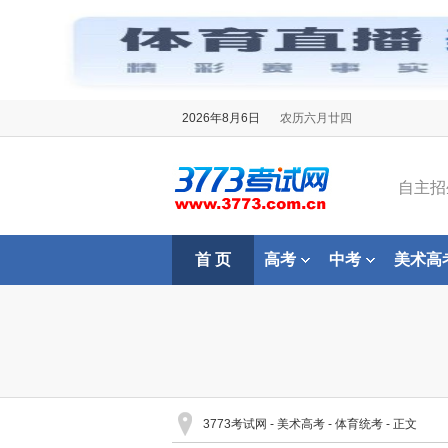
2026年8月6日
农历六月廿四
自主招
首 页
高考
中考
美术高
3773考试网
-
美术高考
-
体育统考
- 正文