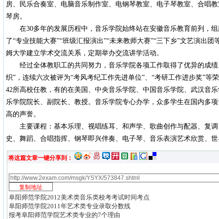
房、民乐合奏室、电脑音乐制作室、电钢琴教室、电子琴教室、合唱教
琴房。
在30多年的发展历程中，音乐学院始终站在安徽音乐教育前列，组
了“专业技能大赛”“班级汇报演出”“未来教师大赛”“三下乡”文艺演出
姆大学建立学术交流关系，定期举办交流讲学活动。
经过全体教职工的共同努力，音乐学院各项工作取得了优异的成绩。
织”，连续六次被评为“考风考纪工作先进单位”、“考研工作进步奖”等荣
42所高校任教，有的在美国、中央音乐学院、中国音乐学院、武汉音
乐学院院长、副院长、教授。音乐学院专心办学，众多学生在国内多项
高的声誉。
主要课程：基本乐理、视唱练耳、和声学、歌曲创作与配器、复调
史、舞蹈、合唱指挥、钢琴即兴伴奏、电子琴、音乐表演艺术欣赏、世
将这篇文章一键分享到：
阜阳师范学院2012美术类音乐类校考考试时间考点
阜阳师范学院2011年艺术类专业录取分数线
报考阜阳师范学院艺术类专业的7个理由