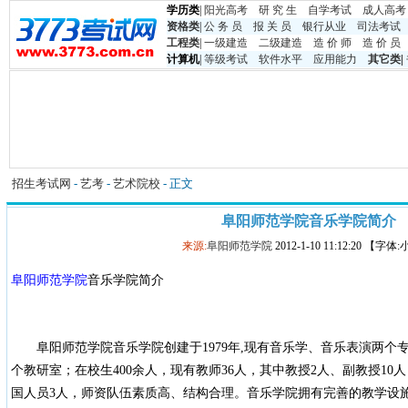
学历类
|
阳光高考
研 究 生
自学考试
成人高考
资格类
|
公 务 员
报 关 员
银行从业
司法考试
工程类
|
一级建造
二级建造
造 价 师
造 价 员
计算机
|
等级考试
软件水平
应用能力
其它类
|
招生考试网
-
艺考
-
艺术院校
- 正文
阜阳师范学院音乐学院简介
来源:
阜阳师范学院
2012-1-10 11:12:20 【字体
阜阳师范学院
音乐学院简介
阜阳师范学院音乐学院创建于1979年,现有音乐学、音乐表演两个
个教研室；在校生400余人，现有教师36人，其中教授2人、副教授10
国人员3人，师资队伍素质高、结构合理。音乐学院拥有完善的教学设