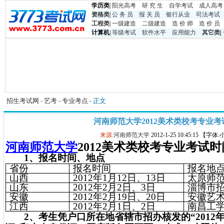
学历类
|
阳光高考
研 究 生
自学考试
成人高考
资格类
|
公 务 员
报 关 员
银行从业
司法考试
工程类
|
一级建造
二级建造
造 价 师
造 价 员
计算机
|
等级考试
软件水平
应用能力
其它类
|
招生考试网
-
艺考
-
专业考点
- 正文
河南师范大学2012美术类校考专业考
来源:
河南师范大学
2012-1-25 10:45:15 【字体
河南师范大学
2012美术类校考专业考试
1
、报名时间、地点
省份
报名时间
报名地
山西
2012
年
1
月
12
日
、
13
日
太原师
山东
2012
年
2
月
2
日
、
3
日
淄博市
安徽
2012
年
2
月
19
日
、
20
日
安徽艺
江西
2012
年
2
月
1
日
、
2
日
南昌工
2
、考生凭户口所在地省辖市招办核发的
“2012