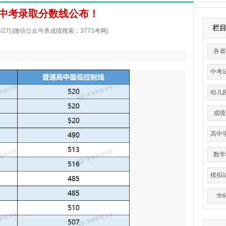
温州中考录取分数线公布！
栏
/6/27] [微信公众号查成绩搜索：3773考网]
各省
中考
幼儿
成绩
高中
平
数学
模拟
华