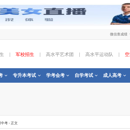
微信查成绩
生
|
军校招生
|
高水平艺术团
|
高水平运动队
|
空
考
专升本考试
学考会考
自学考试
成人高考
州中考
- 正文