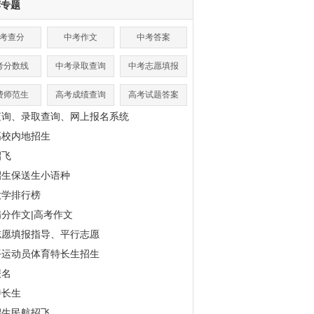
荐专题
考查分
中考作文
中考答案
考分数线
中考录取查询
中考志愿填报
费师范生
高考成绩查询
高考试题答案
查询、录取查询、网上报名系统
高校内地招生
招飞
招生保送生小语种
大学排行榜
分作文|高考作文
志愿填报指导、平行志愿
平运动员体育特长生招生
报名
特长生
招生民航招飞