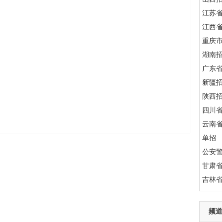
江苏
江西
重庆
湖南
广东
新疆
陕西
四川
云南
单招
公安
甘肃
吉林
频