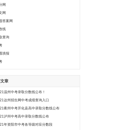
分网
文网
题答案网
数线
取查询
考
愿填报
考
荐文章
021温州中考录取分数线公布！
021达州招生网中考成绩查询入口
021衢州中考开化县高中录取分数线公布
021泸州中考高中录取分数线公布
021年资阳市中考各等级对应分数段