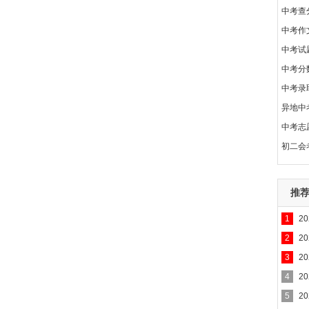
中考查
中考作
中考试
中考分
中考录
异地中
中考志
初二会
推
1
2
2
2
3
2
4
2
5
2