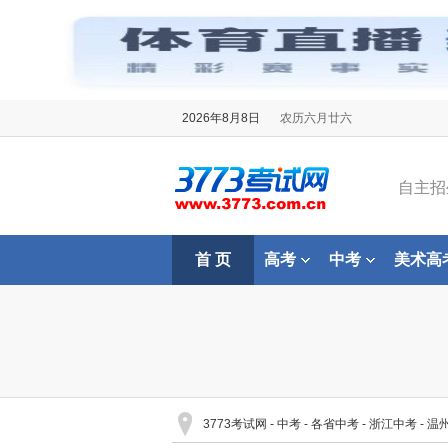
2026年8月8日
农历六月廿六
自主招
首 页
高考
中考
美术高
3773考试网
-
中考
-
各省中考
-
浙江中考
-
温