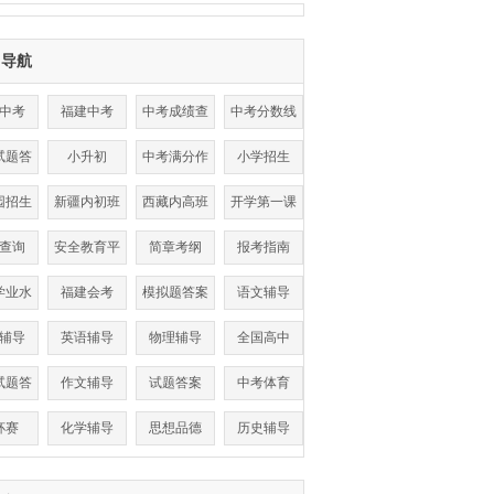
目导航
中考
福建中考
中考成绩查
中考分数线
询
试题答
小升初
中考满分作
小学招生
案
文
园招生
新疆内初班
西藏内高班
开学第一课
查询
安全教育平
简章考纲
报考指南
台
学业水
福建会考
模拟题答案
语文辅导
考试
辅导
英语辅导
物理辅导
全国高中
试题答
作文辅导
试题答案
中考体育
案
杯赛
化学辅导
思想品德
历史辅导