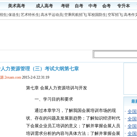
美术高考
成人高考
考研
自考
中考
会考
专升本
招生
|
保送生
|
艺术特长生
|
高水平运动员
|
空乘民航招飞
|
军校国防生
|
空军招飞
|
高考作
自考人力资源管理（三）考试大纲第七章
源:2exam.com
2015-2-6 22:31:19
第七章 会展人力资源培训与开发
一、学习目的和要求
最
通过本章学习，了解我国会展培训市场的现
·
全国
状、存在的问题及发展新趋势；了解知识经济时代
·
全国
下会展企业员工培训的意义；了解并掌握会展人员
·
全国
·
培训需求分析的内容与具体方法；了解并掌握会展
全国