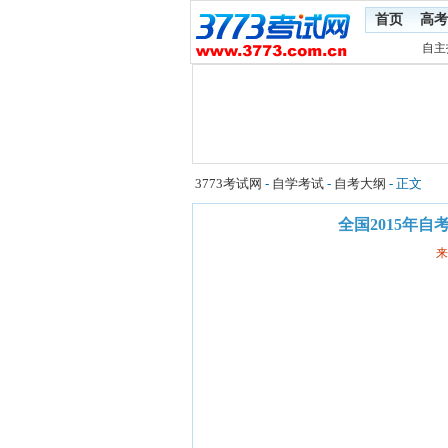
首页
高考
自主
3773考试网
-
自学考试
-
自考大纲
- 正文
全国2015年
来