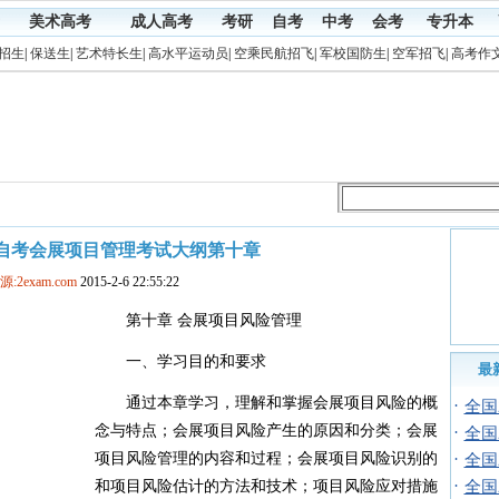
美术高考
成人高考
考研
自考
中考
会考
专升本
招生
|
保送生
|
艺术特长生
|
高水平运动员
|
空乘民航招飞
|
军校国防生
|
空军招飞
|
高考作
5年自考会展项目管理考试大纲第十章
源:2exam.com
2015-2-6 22:55:22
第十章 会展项目风险管理
一、学习目的和要求
最
通过本章学习，理解和掌握会展项目风险的概
·
全国
念与特点；会展项目风险产生的原因和分类；会展
·
全国
项目风险管理的内容和过程；会展项目风险识别的
·
全国
·
和项目风险估计的方法和技术；项目风险应对措施
全国