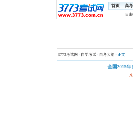
首页
高考
自主
3773考试网
-
自学考试
-
自考大纲
- 正文
全国201
来