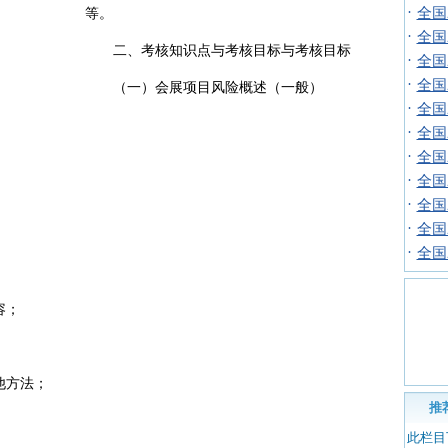
·
全国
等。
·
全国
二、考核知识点与考核目标与考核目标
·
全国
·
全国
（一）会展项目风险概述（一般）
·
全国
·
全国
·
全国
·
全国
·
全国
·
全国
·
全国
容；
。
他方法；
推
此栏目