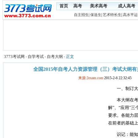
首页
高考
美术高考
成人高考
自主招生
|
保送生
|
艺术特长生
|
高水平运
3773考试网
-
自学考试
-
自考大纲
- 正文
全国2015年自考人力资源管理（三）考试大纲
来源:2exam.com
2015-2-6 22:32:45
一、制订大
本大纲在考核
解”、“应用”
要求。各能力
在前者的基础
识记：能知道