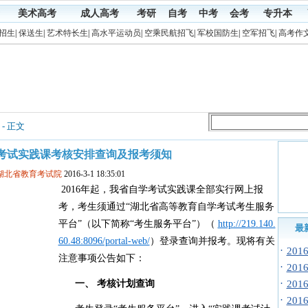
美术高考
成人高考
考研
自考
中考
会考
专升本
招生
|
保送生
|
艺术特长生
|
高水平运动员
|
空乘民航招飞
|
军校国防生
|
空军招飞
|
高考作
- 正文
自学考试实践课考核安排查询及报考须知
:湖北省教育考试院
2016-3-1 18:35:01
2016年起，我省自学考试实践课全部实行网上报
考，考生须通过“湖北省高等教育自学考试考生服务
平台”（以下简称“考生服务平台”）（
http://219.140.
最
60.48:8096/portal-web/
）登录查询并报考。现将有关
·
20
注意事项公告如下：
·
20
·
一、 考核计划查询
20
·
20