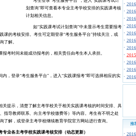
考生登录“考生服务平台”，进入“实践课考试计
·
20
划查询”即可查看本专业主考学校安排的实践课考核
·
20
计划相关信息。
·
20
·
20
如“实践课考试计划查询”中未显示考生需要报考
·
20
践课的考核安排。考生可定期登录“考生服务平台”持续关注，或
·
20
询了解。
·
20
报考时间未能成功报考的，相关责任由考生本人承担。
·
20
·
20
·
20
，登录“考生服务平台”，进入“实践课报考”即可选择相应的实
·
20
关提示，清楚了解主考学校关于相关实践课考核的时间安排、具
、指导教师联系、向主考学校缴费等）等内容。考生有不明之处
询了解，或登录主考学校继续教育学院官方网站进行查询。
推
开考专业各主考学校实践课考核安排（动态更新）
·
20