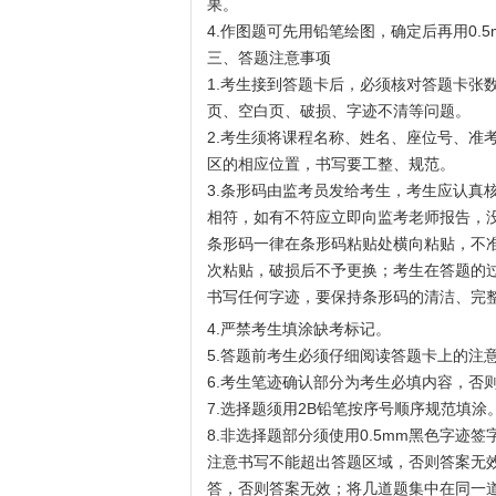
果。
4.作图题可先用铅笔绘图，确定后再用0.
三、答题注意事项
1.考生接到答题卡后，必须核对答题卡张
页、空白页、破损、字迹不清等问题。
2.考生须将课程名称、姓名、座位号、准
区的相应位置，书写要工整、规范。
3.条形码由监考员发给考生，考生应认真
相符，如有不符应立即向监考老师报告，
条形码一律在条形码粘贴处横向粘贴，不准
次粘贴，破损后不予更换；考生在答题的
书写任何字迹，要保持条形码的清洁、完
4.严禁考生填涂缺考标记。
5.答题前考生必须仔细阅读答题卡上的注
6.考生笔迹确认部分为考生必填内容，否
7.选择题须用2B铅笔按序号顺序规范填
8.非选择题部分须使用0.5mm黑色字
注意书写不能超出答题区域，否则答案无
答，否则答案无效；将几道题集中在同一