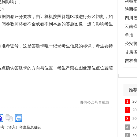
新疆
受到影响）。
题？
陕西
根据阅卷评分要求，由计算机按照答题区域进行分区切割，如
四川
，阅卷教师将看不全或看不到本题的答题图像，进而影响考生
云南
单招
公安
别准考证号，这是答题卡唯一记录考生信息的标识，考生要特
甘肃
吉林
位点确认答题卡的方向与位置，考生严禁在图像定位点位置随
推
1
2
微信公众号查成绩：
2
2
3
2
转考（转入）考生信息确认
4
2
5
2