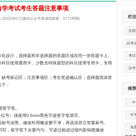
西自学考试考生答题注意事项
栏
021/9/27] [微信公众号查成绩搜索：3773考网]
全国
自考
体化设计，选择题和非选择题的答题区域在同一张答题卡上。
考试
分科目使用通用卡，少数含特殊题型的科目使用专用卡，专用
自考
；缺考标记区；注意事项区；考生笔迹确认区；选择题填涂答
如下：
推
中
字迹签字笔。
中
位号）须使用0.5mm黑色字迹签字笔填写。
答案标号涂黑，修改时用橡皮擦干净，再选涂其它答案标号。
免
笔书写，签字笔下水要均匀，字迹过粗或过细均影响图像效