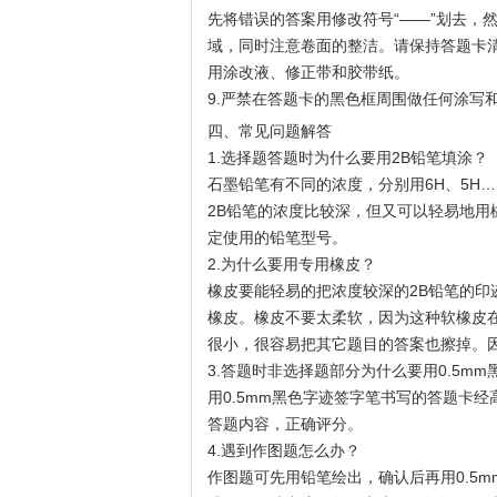
先将错误的答案用修改符号“——”划去，
域，同时注意卷面的整洁。请保持答题卡
用涂改液、修正带和胶带纸。
9.严禁在答题卡的黑色框周围做任何涂写
四、常见问题解答
1.选择题答题时为什么要用2B铅笔填涂？
石墨铅笔有不同的浓度，分别用6H、5H…
2B铅笔的浓度比较深，但又可以轻易地
定使用的铅笔型号。
2.为什么要用专用橡皮？
橡皮要能轻易的把浓度较深的2B铅笔的
橡皮。橡皮不要太柔软，因为这种软橡皮
很小，很容易把其它题目的答案也擦掉。
3.答题时非选择题部分为什么要用0.5m
用0.5mm黑色字迹签字笔书写的答题卡
答题内容，正确评分。
4.遇到作图题怎么办？
作图题可先用铅笔绘出，确认后再用0.5