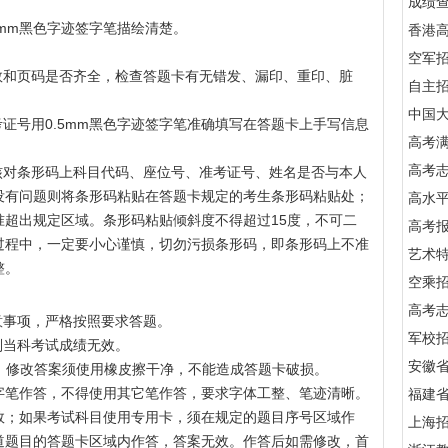
成绩
5mm黑色字迹签字笔描绘清楚。
香港
空军
数和页码是否齐全，检查答题卡有无错发、漏印、重印、脏
自主
中国
考证号用0.5mm黑色字迹签字笔准确填写在答题卡上手写信息
高考满
高考
核对条形码上科目代码、座位号、准考证号、姓名是否与本人
没有问题则将条形码粘贴在答题卡规定的考生条形码粘贴处；
高水
超出规定区域。条形码粘贴倾斜度不得超过15度，不可二
高考
过程中，一定要小心谨慎，切勿污损条形码，即条形码上不准
艺术
整。
空乘
高考
意事项，严格按照要求答题。
军校招
则当科考试成绩无效。
安徽
涂。修改答案须使用橡皮擦干净，不能造成答题卡破损。
迹签字笔作答，不得使用其它笔作答，要求字体工整、笔迹清晰。
福建
效；如果考试科目使用专用卡，须在规定的题目序号区域作
上海
道题目的答题卡区域内作答，答案无效。作答后如需修改，首