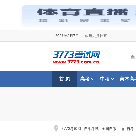
2026年8月7日
农历六月廿五
自
首 页
高考
中考
美术高
3773考试网
-
自学考试
-
全国自考
-
山西自考