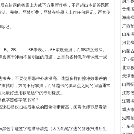
浙江
然后在错误的答案上方或下方重新作答，不得超出本题答题区
贵州
清洁、完整。严禁折叠，严禁在答题卡上作任何标记，严禁使
海南
广西
和标记。
山东
河北
…B、2B、……6B来表示，6H浓度最淡，而6B浓度最深。
内蒙
用橡皮擦干净而不留明显的痕迹，是目前各种教育考试统一规
辽宁
北京
天津
印迹擦去，不要使用那种外表漂亮、造型多样但擦净效果差的
山西
在擦拭时，方向不好掌握，而答题卡的填涂点之间的间隔通常
因此最好选用软硬适中的专用橡皮。
江苏
m黑色字迹签字笔书写？
江西
经高速扫描仪扫描后生成的图像清晰度高，阅卷老师容易看清
重庆
湖南
广东
mm黑色字迹签字笔描绘清楚（因为铅笔字迹的答卷扫描后生