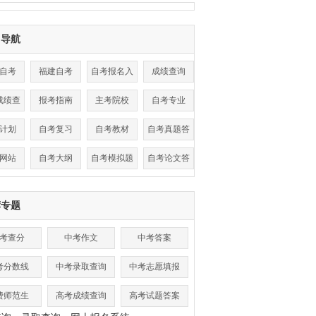
目导航
自考
福建自考
自考报名入
成绩查询
口
成绩查
报考指南
主考院校
自考专业
询
计划
自考复习
自考教材
自考真题答
案
网站
自考大纲
自考模拟题
自考论文答
辩
荐专题
考查分
中考作文
中考答案
考分数线
中考录取查询
中考志愿填报
费师范生
高考成绩查询
高考试题答案