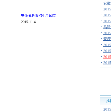
·
安徽
·
20
·
20
安徽省教育招生考试院
·
20
2015-11-4
·
马鞍
·
20
·
安庆
·
20
·
20
·
20
·
20
推
·
20