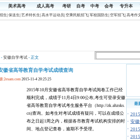
美术高考
成人高考
考研
自考
中考
会考
专升本
招生
|
保送生
|
艺术特长生
|
高水平运动员
|
空乘民航招飞
|
军校国防生
|
空军招飞
|
高考作
-
安徽自学考试
- 正文
0月安徽省高等教育自学考试成绩查询
:2exam.com
2015-11-4 20:25:25
2015年10月安徽省高等教育自学考试阅卷工作已经
顺利完成，成绩于11月4日9:00公布,考生可登录安徽
最
省高等教育自学考试考生服务平台（http://zk.ahzsks.
cn)查询。如考生对考试成绩有疑问，可以在成绩公
·
20
布之日起1周之内，根据各市教育考试机构安排的时
·
安徽
·
间、地点登记查卷，逾期不予受理。
20
·
20