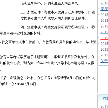
·
20
准考证号0205开头的考生在无为县领取。
·
安庆
三、所需证件：考生本人凭身份证原件领取，代领
·
20
需提供考生本人和代领人两人的身份证原件。
·
20
·
20
四、注意事项：考生凭身份证领取①毕业证书、②
·
20
、④考生申请毕业时交验的材料。
·
20
自行交至单位人事主管部门。市教育局直属单位的毕业生，毕业登
·
20
·
20
·
20
教育自学考试学历电子注册证明》、毕业证书原件及复印件、身
·
关于
订的就业协议）到省大中专毕业生就业指导中心申请办理《安徽
。
书后，发现信息（姓名、身份证号）有误请于8月13日前来我中心
试中心2015年7月13日
推
·
20