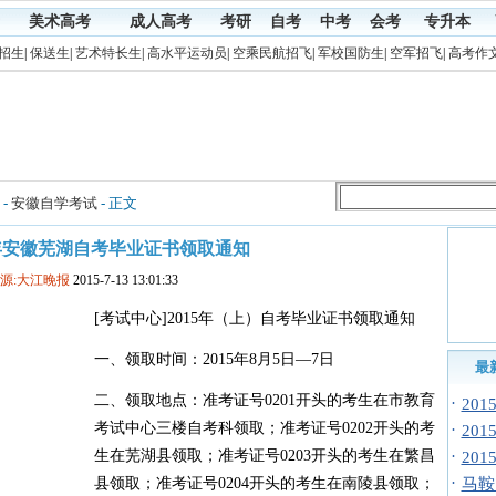
美术高考
成人高考
考研
自考
中考
会考
专升本
招生
|
保送生
|
艺术特长生
|
高水平运动员
|
空乘民航招飞
|
军校国防生
|
空军招飞
|
高考作
-
安徽自学考试
- 正文
半年安徽芜湖自考毕业证书领取通知
源:大江晚报
2015-7-13 13:01:33
[考试中心]2015年（上）自考毕业证书领取通知
一、领取时间：2015年8月5日—7日
最
二、领取地点：准考证号0201开头的考生在市教育
·
20
考试中心三楼自考科领取；准考证号0202开头的考
·
20
生在芜湖县领取；准考证号0203开头的考生在繁昌
·
20
·
县领取；准考证号0204开头的考生在南陵县领取；
马鞍