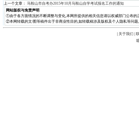
上一个文章：
马鞍山市自考办2015年10月马鞍山自学考试报名工作的通知
网站版权与免责声明
①由于各方面情况的不断调整与变化,本网所提供的相关信息请以权威部门公布的正
②本网转载的文/图等稿件出于非商业性目的,如转载稿涉及版权及个人隐私等问题,请在两周
|
关于我们
|
琼