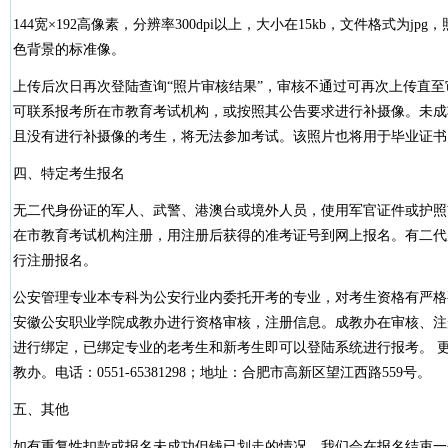
144宽×192高像素，分辨率300dpi以上，大小在15kb，文件格式为j
色背景的标准像。
上传后次日再次登陆查询“照片审核结果”，审核不通过可再次上传直
可联系报考所在市教育考试机构，或按照其公告要求进行补摄像。未成
且没有进行补摄像的考生，将无法参加考试。该照片也将用于毕业证书
四、特定考生报名
无二代身份证的军人、武警、港澳台或境外人员，使用军官证件或护照
在市教育考试机构注册，用注册后获得的准考证号到网上报名。有二代
行注册报名。
公安管理专业本专科为公安行业内委托开考的专业，对考生资格有严格
安徽公安职业学院成教办进行资格审核，注册信息。成教办在审核、注
进行绑定，已绑定专业的老考生和新考生即可以登陆系统进行报考。 
教办。电话：0551-65381298；地址：合肥市高新区望江西路559号。
五、其他
如有重复性扣款或报名未成功但钱已划走的情况，我们会在报名结束一