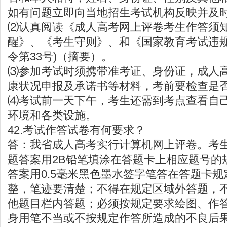
如有问题立即向当地招生考试机构反映并及
⑵认真阅读《成人高考网上评卷考生作答须
醒》、《考生守则》、和《国家教育考试违规
令第33号)（摘要）。
⑶参加考试时须携带准考证、身份证，成人
康状况申报及承诺书等材料，考前要检查是
⑷考试前一天下午，考生还需到考点查看自
环境和各类设施。
42.考试作答试卷有何要求？
答：我省成人高考实行计算机网上评卷。考
题答案用2B铅笔填涂在答题卡上相应题号的
答案用0.5毫米黑色墨水签字笔答在答题卡
整，笔迹要清楚；不得在规定区域外答题，
他题目栏内答题；必须按规定要求绘图、作
身用笔不当或不按规定作答所造成的不良后