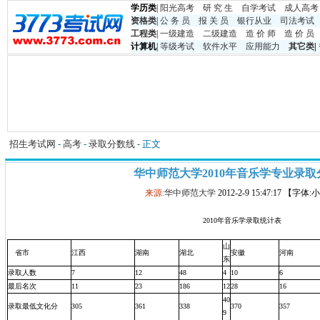
学历类
|
阳光高考
研 究 生
自学考试
成人高考
资格类
|
公 务 员
报 关 员
银行从业
司法考试
工程类
|
一级建造
二级建造
造 价 师
造 价 员
计算机
|
等级考试
软件水平
应用能力
其它类
|
招生考试网
-
高考
-
录取分数线
- 正文
华中师范大学2010年音乐学专业录取
来源:
华中师范大学
2012-2-9 15:47:17 【字体
2010年音乐学录取统计表
山
省市
江西
湖南
湖北
安徽
河南
东
录取人数
7
12
48
4
10
6
最后名次
11
23
186
12
28
16
40
录取最低文化分
305
361
338
370
357
9