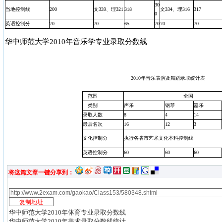
30
当地控制线
200
文339、理321
318
文334、理316
317
0
英语控制分
70
70
65
70
70
70
华中师范大学2010年音乐学专业录取分数线
2010年音乐表演及舞蹈录取统计表
范围
全国
类别
声乐
钢琴
器乐
录取人数
8
4
14
最后名次
16
12
3
文化控制分
执行各省市艺术文化本科控制线
英语控制分
60
60
60
将这篇文章一键分享到：
华中师范大学2010年体育专业录取分数线
华中师范大学2010年美术录取分数线统计