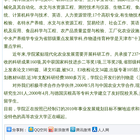
械化及其自动化、水文与水资源工程、测控技术与仪器、生物工程、食
统、计算机科学与技术、英语、人力资源管理;17个高职专业,有生物
检验、名特水产养殖、水文与水资源工程、贸易经济、社会工作、英语
机及应用、食品科学与工程、农产品质量监督与检验、工厂化农业设施
中水产养殖学专业为省部级重点发展学科,作物遗传育种学是天津市“十
重点学科。
近年来,学院紧贴现代化农业发展需要开展科研工作。共承接了237
收的科研成果160项,其中获国家科技进步二等奖1项,三等奖2项,省部
上发表论文1989篇、译文85篇,被SCI、EI收检论文34篇,出版专著105部
划教材66部;近3年支配科研经费3880多万元，学院公开发行的刊物是
对外我们积极寻求合作办学伙伴,2000年5月与中国农业大学合作,
研究生201人;2000年4月,与德国滨根高等专科大学建立了友好院校关系
留学生。
目前，学院正在按照已经制订的2010年事业发展规划目标不懈地追求
业特色的高等农业大学正在崛起。
分享到：
QQ空间
新浪微博
腾讯微博
人人网