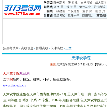
学历类
|
阳光高考
研 究 生
自学考试
成人高考
资格类
|
公 务 员
报 关 员
银行从业
司法考试
工程类
|
一级建造
二级建造
造 价 师
造 价 员
计算机
|
等级考试
软件水平
应用能力
其它类
|
招生考试网
-
高校信息
-
普通高校
-
天津高校
- 正文
天津农学院
来源:
天津农学院
2007-3-7 11:42:43 【字体:
天津农学院
欢迎您
含
学院
新闻、概况、机构、科研、招生就业等。
www.tjac.edu.cn/
天津农学院座落在天津市西青区津静路22号,是天津市唯一的一所高等农业
区)内筹建,当时设5个系5个专业。1982年,经国务院批准,天津农学院
畜牧兽医、园艺等专业授予学士学位。1985年经天津市人民政府批准迁入现