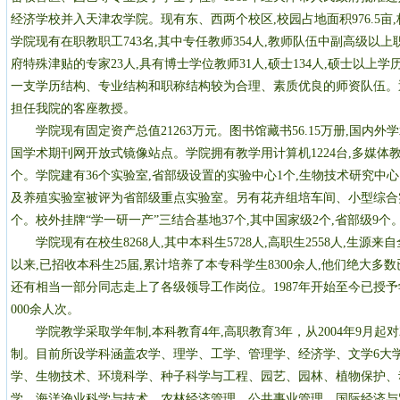
经济学校并入天津农学院。现有东、西两个校区,校园占地面积976.5亩,校
学院现有在职教职工743名,其中专任教师354人,教师队伍中副高级以上
府特殊津贴的专家23人,具有博士学位教师31人,硕士134人,硕士以上学
一支学历结构、专业结构和职称结构较为合理、素质优良的师资队伍。
担任我院的客座教授。
学院现有固定资产总值21263万元。图书馆藏书56.15万册,国内外学术
国学术期刊网开放式镜像站点。学院拥有教学用计算机1224台,多媒体教室
个。学院建有36个实验室,省部级设置的实验中心1个,生物技术研究中心1
及养殖实验室被评为省部级重点实验室。另有花卉组培车间、小型综合
个。校外挂牌“学一研一产”三结合基地37个,其中国家级2个,省部级9个
学院现有在校生8268人,其中本科生5728人,高职生2558人,生源来
以来,已招收本科生25届,累计培养了本专科学生8300余人,他们绝大多
还有相当一部分同志走上了各级领导工作岗位。1987年开始至今已授予学士
000余人次。
学院教学采取学年制,本科教育4年,高职教育3年，从2004年9月起对
制。目前所设学科涵盖农学、理学、工学、管理学、经济学、文学6大学科
学、生物技术、环境科学、种子科学与工程、园艺、园林、植物保护、
学、海洋渔业科学与技术、农林经济管理、公共事业管理、国际经济与