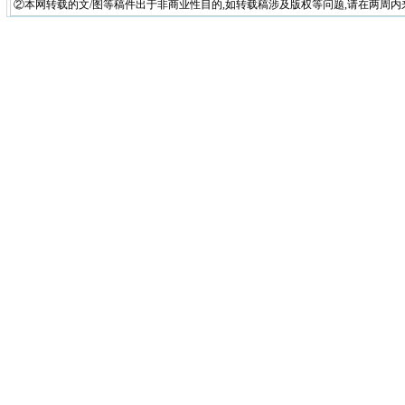
②本网转载的文/图等稿件出于非商业性目的,如转载稿涉及版权等问题,请在两周内