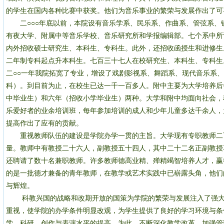
的学生在国内各种比赛中获奖。他们为音乐事业的繁荣与发展作出了可
二○○○年底以前，本院设有音乐学系、民乐系、作曲系、管弦系、
有夜大学、附属中等音乐学校、音乐研究所和学报编辑部。七个系中所
内外招收硕士研究生、本科生、专科生。此外，还招收函授生和进修生
二年制专科起点升本科生。七百三十七人在校研究生、本科生、专科生
二○○一年我院拓宽了专业，增设了戏剧影视系、舞蹈系、现代音乐系
科）。到目前为止，在校生已达一千一百多人。附中主要为大学培养后
中毕业生）和六年（招收小学毕业生）两种。大学和附中均面向社会，
乐爱好者的业余培训班，每年参加培训的成人和少年儿童多达千余人，
提高作出了应有的贡献。
重视教师队伍的建设是学院办学一贯的主旨。大学现有专职教师二
量。教师中有教授二十六人，副教授五十四人，其中二十二名正副教授
还聘请了数十名兼职教师。许多教师德高业精、殚精竭智培养人才，赢
的是一批德才兼备的青年教师，在教学或艺术实践中已崭露头角，他们
与辉煌。
科教兴国的战略和改期开放的国策为学院的繁荣与发展注入了强大
重视，使学院的办学条件明显改观，为学生提供了良好的学习环境与条
学、科研、创作与表演水平的提高。为此，不断深化教学改革，加强管