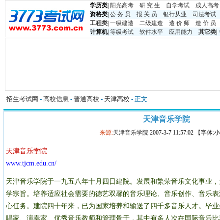
学历类
|
阳光高考
研 究 生
自学考试
成人高考
资格类
|
公 务 员
报 关 员
银行从业
司法考试
工程类
|
一级建造
二级建造
造 价 师
造 价 员
计算机
|
等级考试
软件水平
应用能力
其它类
|
招生考试网
-
高校信息
-
普通高校
-
天津高校
- 正文
天津音乐学院
来源:
天津音乐学院
2007-3-7 11:57:02 【字体
天津音乐学院
www.tjcm.edu.cn/
天津音乐学院于一九五八年十月四日建院。发展和繁荣音乐文化事业，
学宗旨。培养适应社会需要的德艺双馨的音乐理论、音乐创作、音乐表
心任务。建院四十年来，已为国家培养和输送了四千多音乐人才。毕业
唱家、演奏家、优秀音乐教师和管理骨干，其中有多人次在国际音乐比