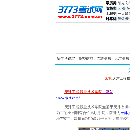
学历类
|
阳光高
资格类
|
公 务 员
工程类
|
一级建
计算机
|
等级考
招生考试网
-
高校信息
-
普通高校
-
天津高校
来源:
天津工程职
天津工程职业技术学院
－网站
www.tjeti.com/
天津工程职业技术学院坐落于天津市滨
为主的全日制综合性高职学院，前身为
天津
地779亩，建筑面积20多万平方米，有在校生