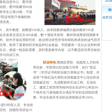
算机信息中心、图书资
动馆，图书馆藏书60余
推
有学生公寓20栋，可容
学院设有医疗保健机构
此栏
境优美。
多人，其中教授、副教授100余人。由本院教师编撰出版的教材100多
会议发表交流论文400余篇，数十项技术发明、教科研成果获得国家专
所、软件开发应用研究所、政治理论研究所等科研机构承担的油气田开
应用，取得了显著的经济效益和社会效益。学院建有一支以企业和科研
队伍，根据一线实际需要，及时更新教学内容，以不断适应培养目标的
学与培训工作。
职业特色
围绕应用型、技能型人才的培
养目标，学院突出职业能力培养，实行“双证
书”（学历证书和职业能力资格证书）制度，并
设有“中国石油大港职业技能鉴定中心综合职业
技能鉴定站”，先进配套的石油工程、石油化
工、建筑工程管理等校内综合实训中心和近60
个校外实习基地能充分满足学生职业训练的需
要。毕业生相关专业职业资格取证率100%。
会进行经营人员、专业技
应性、技能性培训达10