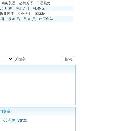
商务英语
公共英语
日语能力
会计职称
注册会计
税 务 师
执业药师
执业护士
国际护士
英语
报 检 员
单 证 员
出国留学
门文章
目下没有热点文章