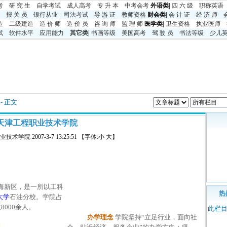
考
研 究 生
自学考试
成人高考
专 升 本
中考
会考
外语类|
四 六 级
职称英语
报 关 员
银行从业
司法考试
导 游 证
教师资格
财会类|
会 计 证
经 济 师
造
二级建造
造 价 师
造 价 员
咨 询 师
监 理 师
医学类|
卫生资格
执业医师
试
软件水平
应用能力
其它类
|
书画等级
美国高考
驾 驶 员
书法等级
少儿
- 正文
天津工程职业技术学院
业技术学院
2007-3-7 13:25:51 【字体:小 大】
海新区，是一所以工科
热
大学
石油分校。学院占
8000余人。
此栏
办学理念
学院坚持“立足行业，面向社