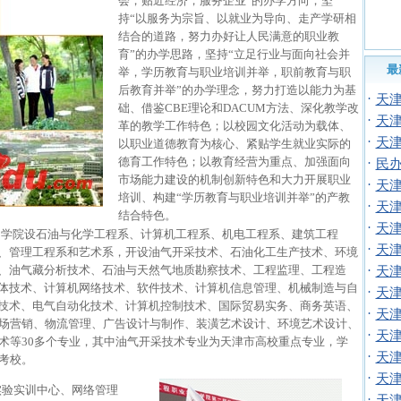
会，贴近经济，服务企业”的办学方向；坚
持“以服务为宗旨、以就业为导向、走产学研相
结合的道路，努力办好让人民满意的职业教
育”的办学思路，坚持“立足行业与面向社会并
最
举，学历教育与职业培训并举，职前教育与职
后教育并举”的办学理念，努力打造以能力为基
·
天
础、借鉴CBE理论和DACUM方法、深化教学改
·
天
革的教学工作特色；以校园文化活动为载体、
·
天
以职业道德教育为核心、紧贴学生就业实际的
德育工作特色；以教育经营为重点、加强面向
·
民
市场能力建设的机制创新特色和大力开展职业
·
天
培训、构建“学历教育与职业培训并举”的产教
·
天
结合特色。
·
天
学院设石油与化学工程系、计算机工程系、机电工程系、建筑工程
·
天
、管理工程系和艺术系，开设油气开采技术、石油化工生产技术、环境
、油气藏分析技术、石油与天然气地质勘察技术、工程监理、工程造
·
天
体技术、计算机网络技术、软件技术、计算机信息管理、机械制造与自
·
天
技术、电气自动化技术、计算机控制技术、国际贸易实务、商务英语、
·
天
场营销、物流管理、广告设计与制作、装潢艺术设计、环境艺术设计、
·
天
术等30多个专业，其中油气开采技术专业为天津市高校重点专业，学
·
天
考校。
·
天
实验实训中心、网络管理
·
天