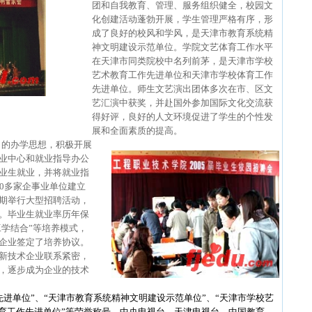
团和自我教育、管理、服务组织健全，校园文
化创建活动蓬勃开展，学生管理严格有序，形
成了良好的校风和学风，是天津市教育系统精
神文明建设示范单位。学院文艺体育工作水平
在天津市同类院校中名列前茅，是天津市学校
艺术教育工作先进单位和天津市学校体育工作
先进单位。师生文艺演出团体多次在市、区文
艺汇演中获奖，并赴国外参加国际文化交流获
得好评，良好的人文环境促进了学生的个性发
展和全面素质的提高。
向的办学思想，积极开展
业中心和就业指导办公
业生就业，并将就业指
0多家企事业单位建立
期举行大型招聘活动，
。毕业生就业率历年保
工学结合”等培养模式，
企业签定了培养协议。
新技术企业联系紧密，
，逐步成为企业的技术
先进单位”、“天津市教育系统精神文明建设示范单位”、“天津市学校艺
体育工作先进单位”等荣誉称号。中央电视台、天津电视台、中国教育