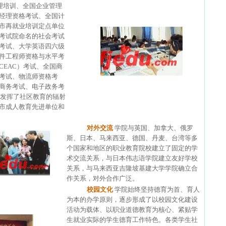
理培训、全国企业管理
经理资格考试、全国计
市再就业培训定点单位
考试院命名的社会考试
考试、大学英语四六级
件工程师资格与水平考
EAC）考试、全国商
考试、物流师资格考
商务考试、电子政务考
，发挥了社区教育的辐射
市成人教育先进单位和
对外交流
学院与英国、加拿大、俄罗
斯、日本、马来西亚、德国、丹麦、台湾等多
个国家和地区的职业教育院校建立了固定的学
术交流关系，与日本伟志语学院建立友好学校
关系，与马来西亚吉隆坡基建大学学院确立合
作关系，对外合作广泛。
校园文化
学院始终坚持德育为首、育人
为本的办学原则，逐步形成了以校园文化建设
活动为载体、以职业道德教育为核心、紧贴学
生就业实际的学生德育工作特色。各类学生社