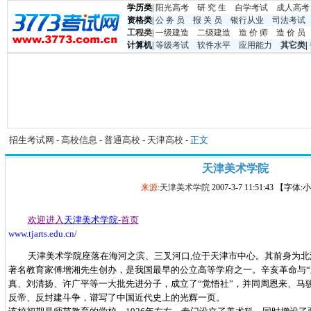
学历类
|
阳光高考
研 究 生
自学考试
成人高考
资格类
|
公 务 员
报 关 员
银行从业
司法考试
工程类
|
一级建造
二级建造
造 价 师
造 价 员
计算机
|
等级考试
软件水平
应用能力
其它类
|
招生考试网
-
高校信息
-
普通高校
-
天津高校
- 正文
天津美术学院
来源:
天津美术学院
2007-3-7 11:51:43 【字体
欢迎进入
天津美术学院
-首页
www.tjarts.edu.cn/
天津美术学院座落在海河之滨、三叉河口,位于天津市中心。其前身为北洋
著名教育家傅增湘先生创办，是我国最早的公立高等学府之一。辛亥革命与“
真、刘清扬、许广平等一大批先进分子，成立了“觉悟社”，并同周恩来、马
反帝、反封建斗争，谱写了中国近代史上的光辉一页。