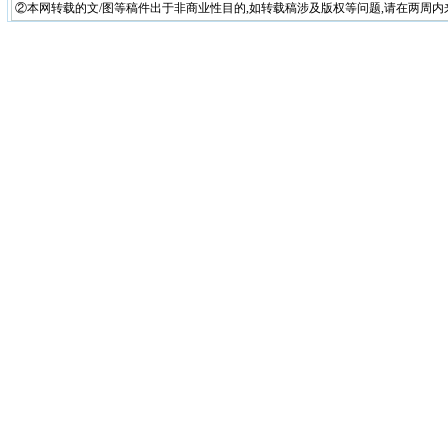
②本网转载的文/图等稿件出于非商业性目的,如转载稿涉及版权等问题,请在两周内