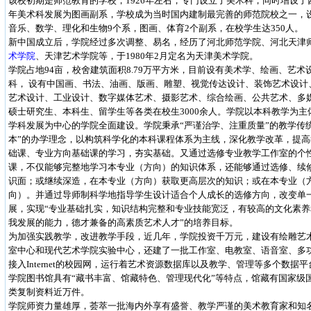
该校初期是师范教育的学校，1926年左右，专门设立了美术科，同时增设了西
年美术科发展为图画副系，学校成为当时国内建制最完善的师范院校之一，
音乐、数学、理化和生物9个系，图画、体育2个副系，在校学生达350人。
新中国成立后，学院经过多次调整、易名，经历了河北师范学院、河北天津
术学院
、天津艺术学院等，于1980年2月定名为天津美术学院。
学院占地94亩，校舍建筑面积8.79万平方米，目前设有美术学、绘画、艺
科， 设有中国画、书法、油画、版画、雕塑、视觉传达设计、装饰艺术设计
艺术设计、工业设计、数字媒体艺术、摄影艺术、综合绘画、公共艺术、多媒
硕士研究生、本科生、留学生等各类在校生3000余人。学院以本科教学为
学科发展为中心的学院全面建设。学院秉承“严谨治学、注重质量”的教学传
本”的办学理念，以构筑科学化的本科课程体系为主线，深化教学改革，提
础课、专业方向基础课的学习，夯实基础。又通过选修专业教学工作室的个
课，不仅能够完整地学习本专业（方向）的知识体系，还能够通过选修、续
识面；或继续深造，在本专业（方向）获取更高层次的知识；或在本专业（
向）。并通过导师制科学地指导学生设计适合个人成长的选修方向，改变单
展，实现“专业基础扎实，知识结构完整和专业技能宽泛，有较高的文化素
我发展的能力，德才兼备的高素质艺术人才”的培养目标。
为加强实践教学，改进教学手段，近几年，学院投资千万元，建设有绘雕艺
室中心和现代艺术学院实验中心，还建了一批工作室、电教室、语音室、多
接入Internet的校园网，运行着艺术资源数据库以及教学、管理等多个数据
学院图书馆具有“藏书丰富、馆藏特色、管理现代化”等特点，馆藏有国家级
类复制资料近万件。
学院师资力量雄厚，荟萃一批海内外享有盛誉、教学严谨的美术教育家和知名