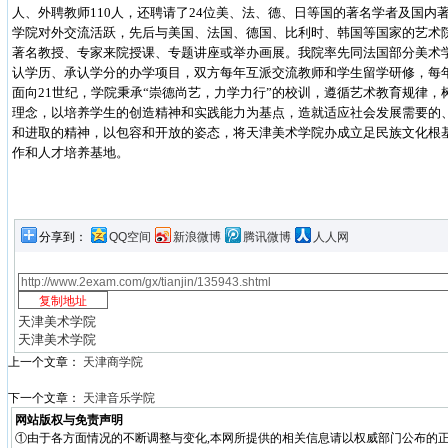
人、外聘教师110人，还聘请了24位美、法、德、日等国的著名学者及国内
学院对外交流活跃，先后与美国、法国、德国、比利时、韩国等国家的艺术
著名教授、专家来院授课、专题讲座或举办画展。我院率先同法国部分美术学院
认学历、承认学分的办学项目，双方每年互派交流教师和学生留学研修，每年
面向21世纪，学院秉承“崇德尚艺，力学力行”的校训，遵循艺术教育规律，
理念，以培养学生的创造精神和实践能力为基点，造就适应社会发展需要的
和进取的精神，以包容和开放的姿态，将天津美术学院办成立足民族文化根
作和人才培养基地。
分享到：
QQ空间
新浪微博
腾讯微博
人人网
天津美术学院
天津美术学院
上一个文章：
天津商学院
下一个文章：
天津音乐学院
网站版权与免责声明
①由于各方面情况的不断调整与变化,本网所提供的相关信息请以权威部门公布的正