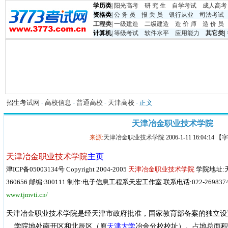
学历类
|
阳光高考
研 究 生
自学考试
成人高考
资格类
|
公 务 员
报 关 员
银行从业
司法考试
工程类
|
一级建造
二级建造
造 价 师
造 价 员
计算机
|
等级考试
软件水平
应用能力
其它类
|
招生考试网
-
高校信息
-
普通高校
-
天津高校
- 正文
天津冶金职业技术学院
来源:
天津冶金职业技术学院
2006-1-11 16:04:14
天津冶金职业技术学院
主页
津ICP备05003134号 Copyright 2004-2005
天津冶金职业技术学院
学院地址:天
360656 邮编:300111 制作:电子信息工程系天宏工作室 联系电话:022-26983748 
www.tjmvti.cn/
天津冶金职业技术学院是经天津市政府批准，国家教育部备案的独立设
学院地处南开区和北辰区（原
天津大学
冶金分校校址）。占地总面积 