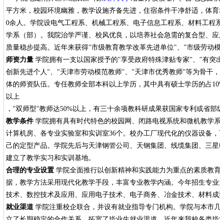
平方米，校园环境幽雅，教学设施齐备先进，住宿条件干净舒适，体育场
0余人。学院设电气工程系、机械工程系、电子信息工程系、材料工程
学系（部）。我院治学严谨、校风优良，以培养社会急需的复合型、应
质量稳步提高。近年来获得"市级教育教学改革先进单位"、"市级劳动
师资力量
学院拥有一支以国家授予的"享受政府特殊津贴专家"、"有突
创新先进个人"、"天津市劳动模范教师"、"天津市优秀教师"等为骨干
体的师资队伍。专任教师全部本科以上学历，其中具有硕士学历的占10
以上
，"双师型"教师达50%以上，有三十余项教科研成果获国家专利或省部
教学条件
学院拥有具有时代特色的校园网、闭路电视系统和微机教学
计算机房、各专业实验室和实训室36个。校办工厂现代化的仪器设备
己的定型产品。学院先后与天津钢管公司、天钢集团、线缆集团、三星
建立了教学实习和实训基地。
合理的专业设置
学院全面推行以创新精神和实践能力为重点的素质教
据，教学方法采用现代化教学手段，丰富专业教学内涵。今年招生专业
技术、数控技术及应用、应用电子技术、电子商务、冶金技术、材料成
就业渠道
学院注重校企联合，并设有就业指导专门机构。学院与本市
立了长期稳定的合作关系，拓宽了毕业生就业渠道。近年来我校各类毕