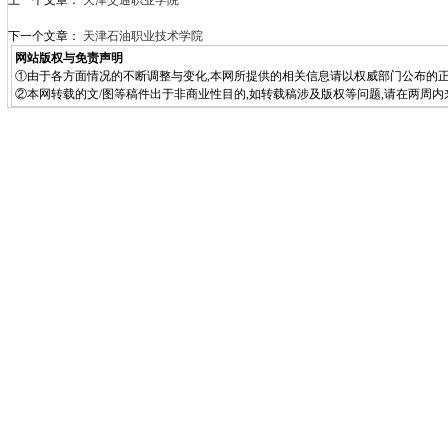
上一个文章：
天津交通职业学院
下一个文章：
天津石油职业技术学院
网站版权与免责声明
①由于各方面情况的不断调整与变化,本网所提供的相关信息请以权威部门公布的正
②本网转载的文/图等稿件出于非商业性目的,如转载稿涉及版权等问题,请在两周内