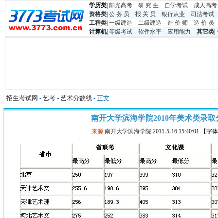
学历类
|
阳光高考
研 究 生
自学考试
成人高考
资格类
|
公 务 员
报 关 员
银行从业
司法考试
工程类
|
一级建造
二级建造
造 价 师
造 价 员
计算机
|
等级考试
软件水平
应用能力
其它类
|
招生考试网
-
艺考
-
艺术分数线
- 正文
南开大学滨海学院2010年美术类录取
来源:
南开大学滨海学院
2011-5-16 15:40:01 【