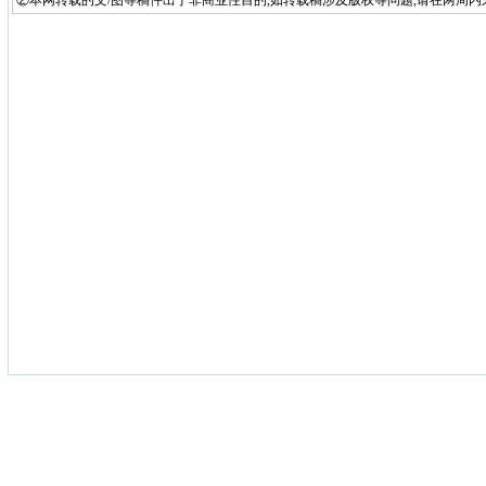
②本网转载的文/图等稿件出于非商业性目的,如转载稿涉及版权等问题,请在两周内