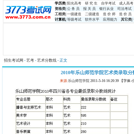
学历类
|
阳光高考
研 究 生
自学考试
成人高考
资格类
|
公 务 员
报 关 员
银行从业
司法考试
工程类
|
一级建造
二级建造
造 价 师
造 价 员
计算机
|
等级考试
软件水平
应用能力
其它类
|
招生考试网
-
艺考
-
艺术分数线
- 正文
2010年乐山师范学院艺术类录取分
来源:
乐山师范学院
2011-5-16 16:20:39 【字体