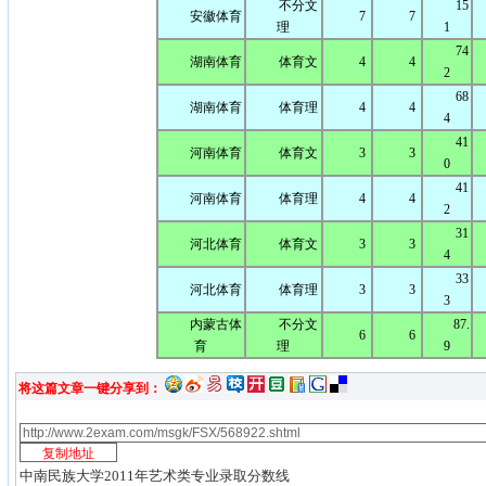
不分文
15
安徽体育
7
7
理
1
74
湖南体育
体育文
4
4
2
68
湖南体育
体育理
4
4
4
41
河南体育
体育文
3
3
0
41
河南体育
体育理
4
4
2
31
河北体育
体育文
3
3
4
33
河北体育
体育理
3
3
3
内蒙古体
不分文
87.
6
6
育
理
9
将这篇文章一键分享到：
中南民族大学2011年艺术类专业录取分数线