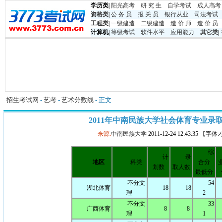
学历类
|
阳光高考
研 究 生
自学考试
成人高考
资格类
|
公 务 员
报 关 员
银行从业
司法考试
工程类
|
一级建造
二级建造
造 价 师
造 价 员
计算机
|
等级考试
软件水平
应用能力
其它类
|
招生考试网
-
艺考
-
艺术分数线
- 正文
2011年中南民族大学社会体育专业录
来源:
中南民族大学
2011-12-24 12:43:35 【字
综
计
录
地区
科类
合分
划数
取人数
最低分
不分文
54
湖北体育
18
18
理
2
不分文
33
广西体育
8
8
理
1