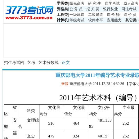
学历类
|
阳光高考
研 究 生
自学考试
成人高考
资格类
|
公 务 员
报 关 员
银行从业
司法考试
工程类
|
一级建造
二级建造
造 价 师
造 价 员
计算机
|
等级考试
软件水平
应用能力
其它类
|
招生考试网
-
艺考
-
艺术分数线
- 正文
重庆邮电大学2011年编导艺术专业录
来源:
重庆邮电大学
2011-12-28 14:39:36 【字
2011年艺术本科（编
省
文化最
文化最
文化平
专业最
科类
区
高分
低分
均分
高分
安
文理综
481.153
510
464
252
徽
合
85
福
文史
479
324
401.5
252