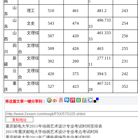
南
5
山
理工
510
461
481.2
243
东
山
496.733
文史
543
474
254
东
33
山
文理综
461.333
507
420
256
西
合
33
四
文理综
509
426
463
255
川
合
新
文理综
277.111
302
260
231
疆
合
11
云
文理综
420
375
394.5
242
南
合
重
文理综
467.521
527
423
352
庆
合
28
将这篇文章一键分享到：
重庆邮电大学2011年动画艺术设计专业考试时间安排表
2011年重庆邮电大学动画艺术设计专业考点考试时间
重庆邮电大学2011年广播电视编导专业考试时间