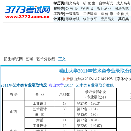
学历类
|
阳光高考
研 究 生
自学考试
成人高考
资格类
|
公 务 员
报 关 员
银行从业
司法考试
工程类
|
一级建造
二级建造
造 价 师
造 价 员
计算机
|
等级考试
软件水平
应用能力
其它类
|
招生考试网
-
艺考
-
艺术分数线
- 正文
燕山大学2011年艺术类专业录取分
来源:
燕山大学
2012-1-17 14:21:25 【字体:小
2011
年艺术类专业录取情况
燕山大学
2011年艺术类专业录取分数线
录取最低名次
省 份
专
业
录取数
（专业最低分）
工业设计
17
第
27
名（
136.3
）
艺术设计
30
第
72
名（
131
）
山西
雕
塑
4
第
15
名（
130
）
舞蹈
11
第
27
名（
83.8
）
工业设计
16
第
22
名（
140.67
）