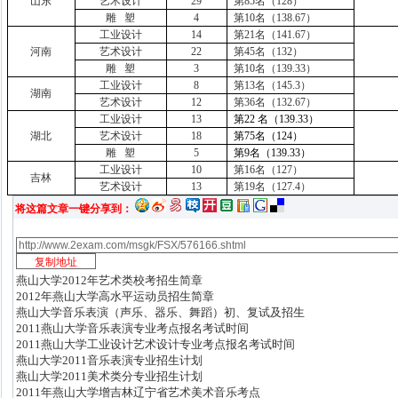
山东
艺术设计
29
第
85
名（
128
）
雕
塑
4
第
10
名（
138.67
）
工业设计
14
第
21
名（
141.67
）
河南
艺术设计
22
第
45
名（
132
）
雕
塑
3
第
10
名（
139.33
）
工业设计
8
第
13
名（
145.3
）
湖南
艺术设计
12
第
36
名（
132.67
）
工业设计
13
第
22
名（
139.33
）
湖北
艺术设计
18
第
75
名（
124
）
雕
塑
5
第
9
名（
139.33
）
工业设计
10
第
16
名（
127
）
吉林
艺术设计
13
第
19
名（
127.4
）
将这篇文章一键分享到：
燕山大学2012年艺术类校考招生简章
2012年燕山大学高水平运动员招生简章
燕山大学音乐表演（声乐、器乐、舞蹈）初、复试及招生
2011燕山大学音乐表演专业考点报名考试时间
2011燕山大学工业设计艺术设计专业考点报名考试时间
燕山大学2011音乐表演专业招生计划
燕山大学2011美术类分专业招生计划
2011年燕山大学增吉林辽宁省艺术美术音乐考点