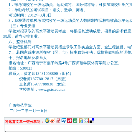
1．报考我校的一级运动员、运动健将、国际健将等，可参加我校组织的
2．单独考试的考试科目：语文、数学、英语。
考试时间：2012年3月3日
3．我校通过单独考试招收的一级运动员的人数限制在我校招收高水平运动
（三）专业安排
学校对拟录取的高水平运动员考生，将根据其运动成绩、项目的需求程度
志愿，适当安排专业。
八、监督机制
学校纪监部门对高水平运动员招生录取工作实施全方面、全过程监督。电话：077
九、若国家或生源所在省（区、市）招生政策变动，我校将做相应的调整
十、报名地址及联系人
报名地址：广西南宁市燕子岭路4号广西师范学院体育学院办公室。
邮编：530023
联系人：黄老师13481058800（田径）
倪老师18778012817（男篮）
全老师15977799930（女篮）
学校网址：www.gxtc.edu.cn
广西师范学院
二〇一二年一月十五日
将这篇文章一键分享到：