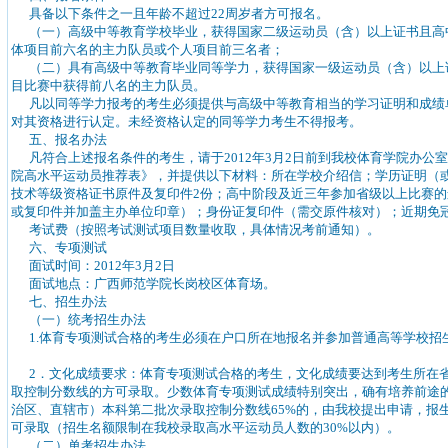
具备以下条件之一且年龄不超过22周岁者方可报名。
（一）高级中等教育学校毕业，获得国家二级运动员（含）以上证书且高
体项目前六名的主力队员或个人项目前三名者；
（二）具有高级中等教育毕业同等学力，获得国家一级运动员（含）以上
目比赛中获得前八名的主力队员。
凡以同等学力报考的考生必须提供与高级中等教育相当的学习证明和成绩
对其资格进行认定。未经资格认定的同等学力考生不得报考。
五、报名办法
凡符合上述报名条件的考生，请于2012年3月2日前到我校体育学院办公
院高水平运动员推荐表》，并提供以下材料：所在学校介绍信；学历证明（
技术等级资格证书原件及复印件2份；高中阶段及近三年参加省级以上比赛
或复印件并加盖主办单位印章）；身份证复印件（需交原件核对）；近期免冠
考试费（按照考试测试项目数量收取，具体情况考前通知）。
六、专项测试
面试时间：2012年3月2日
面试地点：广西师范学院长岗校区体育场。
七、招生办法
（一）统考招生办法
1.体育专项测试合格的考生必须在户口所在地报名并参加普通高等学校招
2．文化成绩要求：体育专项测试合格的考生，文化成绩要达到考生所在
取控制分数线的方可录取。少数体育专项测试成绩特别突出，确有培养前途
治区、直辖市）本科第二批次录取控制分数线65%的，由我校提出申请，报
可录取（招生名额限制在我校录取高水平运动员人数的30%以内）。
（二）单考招生办法