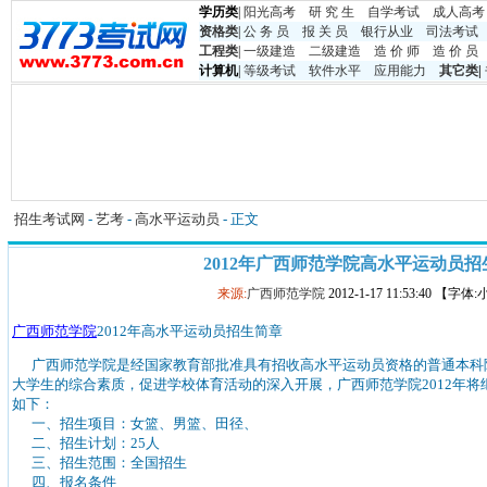
学历类
|
阳光高考
研 究 生
自学考试
成人高考
资格类
|
公 务 员
报 关 员
银行从业
司法考试
工程类
|
一级建造
二级建造
造 价 师
造 价 员
计算机
|
等级考试
软件水平
应用能力
其它类
|
招生考试网
-
艺考
-
高水平运动员
- 正文
2012年广西师范学院高水平运动员招
来源:
广西师范学院
2012-1-17 11:53:40 【字体
广西师范学院
2012年高水平运动员招生简章
广西师范学院是经国家教育部批准具有招收高水平运动员资格的普通本科
大学生的综合素质，促进学校体育活动的深入开展，广西师范学院2012年
如下：
一、招生项目：女篮、男篮、田径、
二、招生计划：25人
三、招生范围：全国招生
四、报名条件