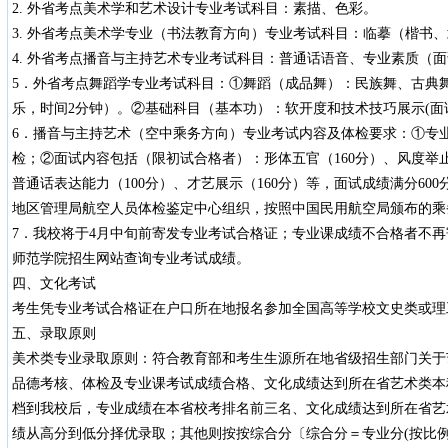
2. 外省考点美术学和艺术设计专业考试科目：素描、色彩。
3. 外省考点美术学专业（书法教育方向）专业考试科目：临摹（楷书
4. 外省考点播音与主持艺术专业考试科目：普通话语音、专业素质（
5．外省考点舞蹈学专业考试科目：①舞蹈（成品舞）：民族舞、古典
乐，时间2分钟）。②基础科目（基本功）：软开度和技术技巧展示(面试
6．播音与主持艺术（空中乘务方向）专业考试内容及体检要求：①专
检；②面试内容包括（限初试合格者）：形体五官（160分）、风度举止
普通话表达能力（100分）、才艺展示（160分）等，面试成绩满分60
地区管理局航空人员体检鉴定中心组织，按照中国民用航空局颁布的乘
7．我校将于4月中旬前寄发专业考试合格证；专业课成绩不合格者不
师范学院招生网站查询专业考试成绩。
四、文化考试
考生凭专业考试合格证在户口所在地报名参加全国高等学校文史类或理
五、录取原则
美术类专业录取原则：符合教育部和考生生源所在地省级招生部门关于
品德考核、体检及专业课考试成绩合格、文化成绩达到所在省艺术类本
档到我校后，专业成绩在本省校考排名前三名、文化成绩达到所在省艺
绩从高分到低分择优录取；其他则按按综合分〔综合分＝专业分(按比例折