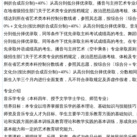
例折合成百分制)×40%〕从高分到低分择优录取。播音与主持艺术专
在地省级招生部门关于艺术类专业的投档规定，政治思想品德考核、体
绩达到所在省艺术类本科控制分数线者，参照其志愿，按综合分〔综合分
0%＋文化分(按比例折合成百分制)×40%〕从高分到低分择优录取。
分到低分择优录取，同等条件下优先录取主科考试成绩高的考生。舞蹈
分到低分择优录取。同等条件下优先录取主科考试成绩高的考生。在专
先录取外语成绩高的考生。播音与主持艺术（空中乘务）专业录取原则
级招生部门关于艺术类专业的投档规定，政治思想品德考核、体检及专
所在省艺术类本科控制分数线者，参照其志愿，按综合分〔综合分＝专业分
文化分(按比例折合成百分制)×40%〕从高分到低分择优录取，分数相
新生入学三个月内进行全面复查，凡不符合录取规定及弄虚作假者，取
专业介绍
音乐学专业（本科四年、授予文学学士学位、师范专业）
培养目标：本专业以培养掌握音乐学的基本理论、基础知识与技能技巧
师资及音乐专业人才为目标。学生主要学习音乐教育方面的基础知识、
论和实践方面的基本训练及教育理论和教学实践的基本训练，形成良好
基本能力和一定的艺术教育研究能力。
主要课程：视唱练耳、乐理、和声、曲式与作品分析、民族民间音乐概