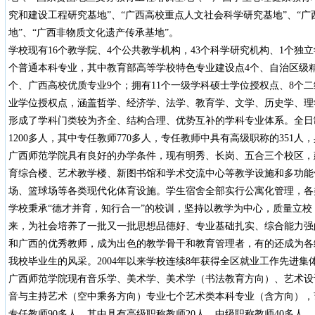
究和建设工程研究基地”、“广西高校重点人文社会科学研究基地”、“
地”、“广西非物质文化遗产传承基地”。
学校现有16个教学院、4个公共教学机构，43个科学研究机构、1个独立
个普通本科专业，其中教育部高等学校特色专业建设点4个、自治区级精
个、广西高校优质专业9个；拥有11个一级学科硕士学位授权点、8个
业学位授权点，涵盖哲学、经济学、法学、教育学、文学、历史学、理
形成了学科门类较为齐全、结构合理、优势互补的学科专业体系。全日制
1200多人，其中专任教师770多人，专任教师中具有高级职称的351人
广西师范学院具有良好的办学条件，现有明秀、长岗、五合三个校区，
育综合楼、艺术教学楼、新图书馆和学术交流中心等教学设施和多功能
场、篮球场等各类现代化体育设施。学生宿舍全部实行公寓化管理，各
学校秉承“德才并育，知行合一”的校训，坚持以教学为中心，质量立校
来，为社会培养了一批又一批思想品德好、专业基础扎实、综合能力强
和广西的优秀教师，成为出色的教学骨干和教育管理者，有的还成为各
我校毕业生的风采。2004年以来学校连续8年获得全区就业工作先进集
广西师范学院现有音乐学、美术学、美术学（书法教育方向）、艺术设
音与主持艺术（空中乘务方向）专业七个艺术类本科专业（含方向），艺
专任教师90多人，其中具有高级职称教师20人，中级职称教师40多人