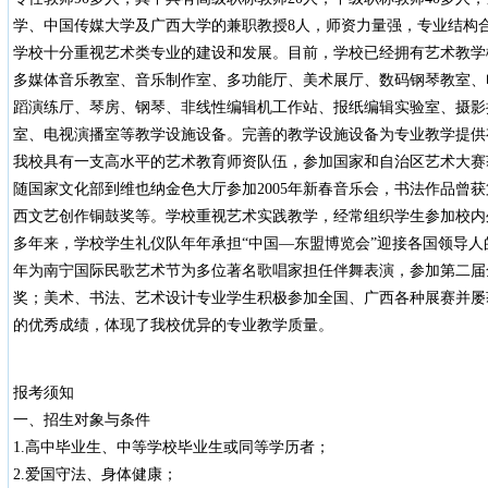
学、中国传媒大学及广西大学的兼职教授8人，师资力量强，专业结构
学校十分重视艺术类专业的建设和发展。目前，学校已经拥有艺术教学
多媒体音乐教室、音乐制作室、多功能厅、美术展厅、数码钢琴教室、
蹈演练厅、琴房、钢琴、非线性编辑机工作站、报纸编辑实验室、摄影
室、电视演播室等教学设施设备。完善的教学设施设备为专业教学提供
我校具有一支高水平的艺术教育师资队伍，参加国家和自治区艺术大赛
随国家文化部到维也纳金色大厅参加2005年新春音乐会，书法作品曾
西文艺创作铜鼓奖等。学校重视艺术实践教学，经常组织学生参加校内
多年来，学校学生礼仪队年年承担“中国—东盟博览会”迎接各国领导
年为南宁国际民歌艺术节为多位著名歌唱家担任伴舞表演，参加第二届
奖；美术、书法、艺术设计专业学生积极参加全国、广西各种展赛并屡
的优秀成绩，体现了我校优异的专业教学质量。
报考须知
一、招生对象与条件
1.高中毕业生、中等学校毕业生或同等学历者；
2.爱国守法、身体健康；