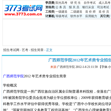
学历类
|
阳光高考
研 究 生
自学考试
成人高考
资格类
|
公 务 员
报 关 员
银行从业
司法考试
工程类
|
一级建造
二级建造
造 价 师
造 价 员
计算机
|
等级考试
软件水平
应用能力
其它类
|
招生考试网
-
艺考
-
招生简章
- 正文
广西师范学院2012年艺术类专业招
来源:
广西师范学院
2012-1-6 21:11:59 【字体
广西师范学院
2012 年艺术类专业招生简章
学校概况
广西师范学院是一所广西壮族自治区属全日制普通本科院校，坐落在广西首
8年被国务院学位委员会批准为硕士学位授权单位；2009年获得教育硕士
科教学工作水平评估中获得优秀等级。学校是“广西中小学校长岗位培训
地”、“国家贫困地区义务教育工程培训基地”、“广西学生心理健康教育