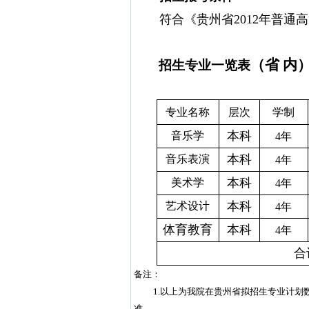
符合《贵州省
2012
年普通高
（
省
内
招生专业一览表
专业名称
层次
学制
本科
音乐学
4
年
本科
音乐表演
4
年
本科
美术学
4
年
本科
艺术设计
4
年
体育教育
本科
4
年
合
备注：
1.
以上为我院在贵州省拟招生专业计划
准。