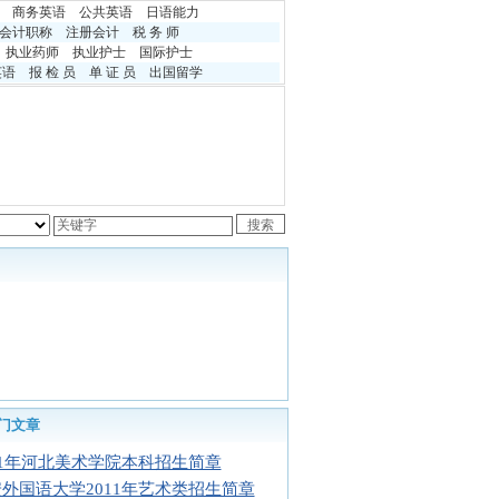
商务英语
公共英语
日语能力
会计职称
注册会计
税 务 师
执业药师
执业护士
国际护士
英语
报 检 员
单 证 员
出国留学
门文章
11年河北美术学院本科招生简章
外国语大学2011年艺术类招生简章