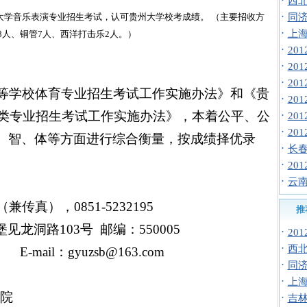
·
西北
·
大学音乐表演专业招生考试，认可贵州大学校考成绩。 （主要招收方
同济
·
上海
8
人、铜管
7
人、西洋打击乐
2
人。）
·
20
·
20
·
20
等学校体育专业招生考试工作实施办法》和《贵
·
20
类专业招生考试工作实施办法》，
本着公平、公
·
20
·
20
、智、体等方面进行综合衡量，按成绩择优录
·
长春
·
20
·
云南
（兼传真），
0851-5232195
推
堡见龙洞路
103
号
邮编：
550005
·
20
·
西北
E-mail
：
gyuzsb@163.com
·
同济
·
上海
院
·
吉林