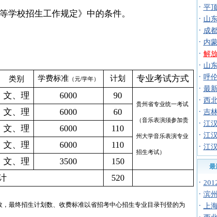
·
平顶
等学校招生工作规定》中的条件。
·
山东
·
成都
·
内蒙
）
·
解放
·
山东
·
呼伦
专业考试方式
学费标准
计划
类别
（元
/
学年）
·
最新
文、理
6000
90
·
西北
贵州省专业统一考试
文、理
6000
60
·
吉林
（
音乐表演
须
参加贵
·
江汉
文、理
6000
110
·
江汉
州大学
音乐表演专业
文、理
6000
110
·
江汉
招生考试）
文、理
3500
150
最
计
520
·
20
·
滨州
数，最终招生计划数、收费标准以省招考中心招生专业目录刊登的为
·
上海