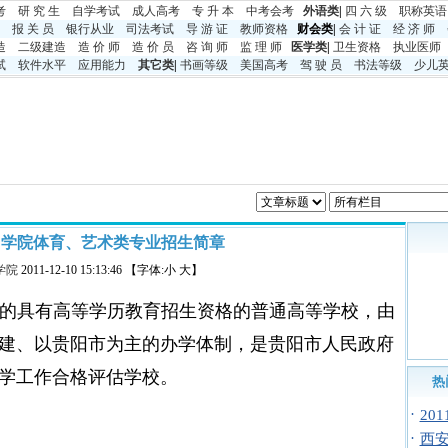
考
研 究 生
自学考试
成人高考
专 升 本
中考
会考
外语类
|
四 六 级
职称英语
报 关 员
银行从业
司法考试
导 游 证
教师资格
财会类|
会 计 证
经 济 师
造
二级建造
造 价 师
造 价 员
咨 询 师
监 理 师
医学类
|
卫生资格
执业医师
试
软件水平
应用能力
其它类
|
书画等级
美国高考
驾 驶 员
书法等级
少儿
贵阳学院体育、艺术类专业招生简章
学院
2011-12-10 15:13:46 【字体:小 大】
的具有高等学历教育招生资格的普通高等学校，由
建、以贵阳市为主的办学体制，是贵阳市人民政府
学工作合格评估学校。
热
·
20
·
西安