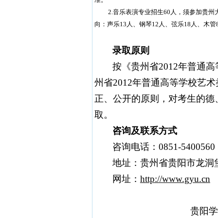
2.
音乐表演专业招生
60
人，须参加贵州
向：声乐
13
人、钢琴
12
人、弦乐
18
人、木管
录取原则
按《贵州省
2012
年
普通高
州省
2012
年普通高等学校艺术
正、公开的原则，对考生的德
取。
咨询及联系方式
咨询电话：
0851-5400560
地址：贵州省贵阳市
龙洞
网址：
http://www.gyu.cn
贵阳学