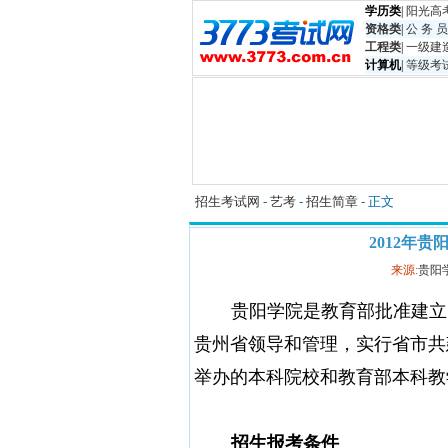
学历类
|
阳光高
资格类
|
公 务 员
工程类
|
一级建
计算机
|
等级考
招生考试网
-
艺考
-
招生简章
- 正文
2012年
来源:
贵阳
贵阳学院是教育部批准建立
贵州省领导和管理，实行省市共
举办的本科院校和教育部本科教
招生报考条件