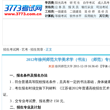
学历类
|
阳光高考
研 究 生
自学考试
成人高考
资格类
|
公 务 员
报 关 员
银行从业
司法考试
工程类
|
一级建造
二级建造
造 价 师
造 价 员
计算机
|
等级考试
软件水平
应用能力
其它类
|
招生考试网
-
艺考
-
招生简章
- 正文
2012年徐州师范大学美术学（书法）（师范）
来源:
徐州师范大学
2011-12-19 16:36:43 【字
一、报名条件及报名办法
1
．符合普通高等院校报名条件，且具有一定的书法基础，身体健
2
．考生报名时须交验下列材料
:
《江苏省
2012
年普通高校招生艺术
证
。
3
．交专业考试费、报名费计
150
元
。
二、招生专业及计划