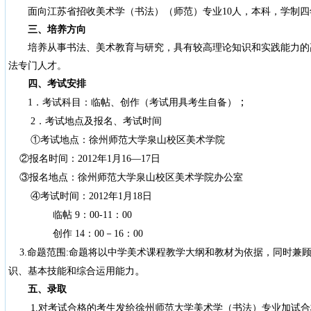
面向江苏省招收美术学（书法）（师范）专业
10
人，本科，学制四
三、培养方向
培养从事书法、美术教育与研究，具有较高理论知识和实践能力的
法专门人才。
四、考试安排
；
1
．考试科目：临帖、创作（考试用具考生自备）
2
．考试地点及报名、考试时间
①考试地点：徐州师范大学泉山校区美术学院
②报名时间：
2012
年
1
月
16
—
17
日
③报名地点：徐州师范大学泉山校区美术学院办公室
④考试时间：
2012
年
1
月
18
日
临帖
9
：
00-11
：
00
创作
14
：
00
－
16
：
00
3.
命题范围
:
命题将以中学美术课程教学大纲和教材为依据，同时兼
。
识、基本技能和综合运用能力
五、录取
1.
对考试合格的考生发给徐州师范大学美术学（书法）专业加试合