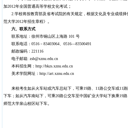
；
加
2012
年全国普通高等学校文化考试
2.
学校将按教育部及省考试院的有关规定，根据文化及专业成绩择
。
范大学
2012
年招生章程》
六、联系方式
联系地址：徐州市铜山区上海路
101
号
联系电话：
0516
－
83403064
、
0516
—
83500491
邮政编码：
221116
电子邮箱
: zsb@xznu.edu.cn
本科招生网：
http://bkzs.xznu.edu.cn
美术学院网址：
http://art.xznu.edu.cn
来校考生如从火车站或汽车总站下，可乘
19
路、
11
路公交车或
11
路
下车；如从汽车南站下，可乘
20
路公交车至中国矿业大学站下换乘
19
路
。
师范大学泉山校区站下车