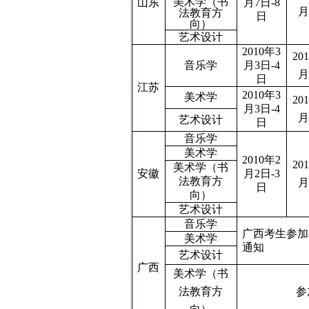
美术学（书
山东
月
7
日
-8
月
法教育方
日
向）
艺术设计
2010
年
3
201
音乐学
月
3
日
-4
月
日
江苏
2010
年
3
美术学
201
月
3
日
-4
月
艺术设计
日
音乐学
美术学
2010
年
2
201
美术学（书
安徽
月
2
日
-3
法教育方
月
日
向）
艺术设计
音乐学
广西考生参加
美术学
通知
艺术设计
广西
美术学（书
法教育方
参