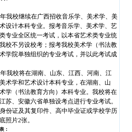
·
20
·
20
0
年我校继续在广西招收音乐学、美术学、美
·
20
·
20
术设计本科专业。报考音乐学、美术学、艺
·
20
类专业全区统一考试，以本省艺术类专业统
·
全
我校不另设校考；
报考我校美术学（书法教
·
西藏
·
陕西
术学院单独组织的专业考试，并以此考试成
·
甘肃
·
青海
0
年我校将在湖南、山东、江西、河南、江
·
宁夏
·
新疆
美术学和艺术设计本科专业，在湖南、山
·
北京
术学（书法教育方向）本科专业。我校将在
·
天津
江苏、安徽六省单独设考点进行专业考试。
·
河北
·
吉林
身份证及其复印件、高中毕业证或学校学历
·
内蒙
底照片
2
张。
·
山西
·
辽宁
表：