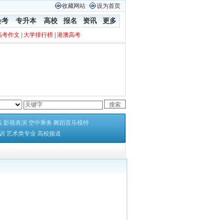
收藏网站
设为首页
会考
专升本
高校
报名
资讯
更多
高考作文
|
大学排行榜
|
港澳高考
练
影视表演
空中乘务
舞蹈音乐模特
训
艺术类专业
高校频道