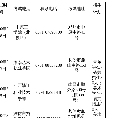
·
黑龙
试时
招生
考试地点
联系电话
考试地址
·
上海
间
计划
·
江苏
·
浙江
中原工
郑州市中
·
0
年
2
安徽
学院（北
0371-67698700
原中路
41
·
福建
8
日
校区）
号
·
江西
·
山东
·
河南
长沙市麓
·
湖北
0
年
2
音乐
湖南艺术
0731-88837288
山南路
153
·
湖南
学在
7
职业学院
5
日
号
省共
·
广东
招生
8
·
广西
0
人；
南昌市顺
江西赣江
·
海南
美术
0
年
3
外路
800
号
·
重庆
职业技术
0791-8298018
学在
7
（原
338
5
日
·
四川
省共
学院
号）
招生
8
·
贵州
0
人、
·
具体考点
云南
潍坊市招
美术
0
年
3
地址见
潍
·
20