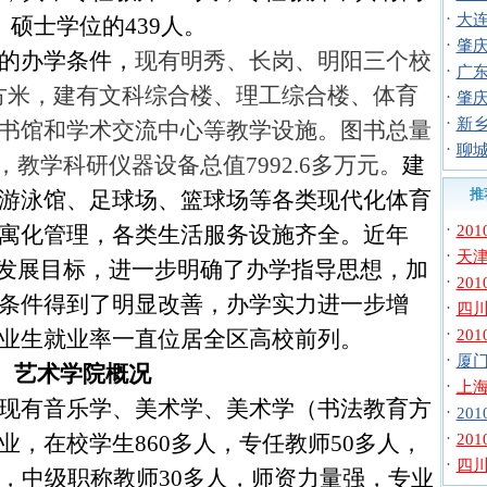
·
大连
、硕士学位的
439
人。
·
肇庆
的办学条件，
现有明秀、长岗、明阳三个校
·
广东
方米
，建有文科综合楼、理工综合楼、体育
·
肇庆
·
新乡
书馆和学术交流中心等教学设施。图书总量
·
聊城
，教学科研仪器设备总值
7992.6
多万元。
建
推
游泳馆、足球场、篮球场等各类现代化体育
·
寓化管理，各类生活服务设施齐全。
近年
20
·
天津
的发展目标，
进一步明确了办学指导思想，加
·
20
条件得到了明显改善，办学实力进一步增
·
四川
·
业生就业率一直位居全区高校前列。
20
·
厦门
艺术学院概况
·
上海
现有音乐学、美术学、美术学（书法教育方
·
20
·
业，在校学生
860
多人，专任教师
50多
人，
20
·
四川
，中级职称教师
30多
人，师资力量强，专业