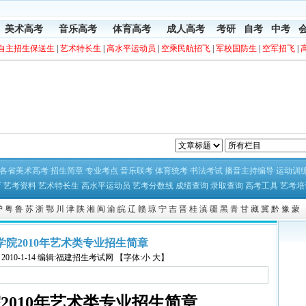
美术高考
音乐高考
体育高考
成人高考
考研
自考
中考
自主招生保送生
|
艺术特长生
|
高水平运动员
|
空乘民航招飞
|
军校国防生
|
空军招飞
|
各省美术高考
招生简章
专业考点
音乐联考
体育统考
书法考试
播音主持编导
运动训
育
艺考资料
艺术特长生
高水平运动员
艺考分数线
成绩查询
录取查询
高考工具
艺考培
沪
粤
鲁
苏
浙
鄂
川
津
陕
湘
闽
渝
皖
辽
赣
琼
宁
吉
晋
桂
滇
疆
黑
青
甘
藏
冀
黔
豫
蒙
学院2010年艺术类专业招生简章
2010-1-14 编辑:福建招生考试网 【字体:小 大】
院
2010
年艺术类专业招生简章