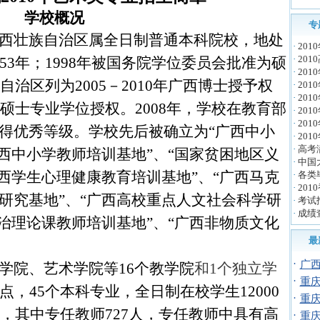
学校概况
专
西壮族自治区属全日制普通本科院校，地处
·
20
·
20
53
年；
1998
年被国务院学位委员会批准为硕
·
20
自治区列为
2005
－
2010
年
广西
博士授予权
·
201
·
20
硕士专业学位授权。
2008
年，学校在教育部
·
201
·
20
得优秀等级。
学校先后被确立为“广西中小
·
20
·
高考
西中小学教师培训基地”、“国家贫困地区义
·
中国
西学生心理健康教育培训基地”、“广西马克
·
各类
·
20
研究基地”、“广西高校重点人文社会科学研
·
考试
·
成绩
治理论课教师培训基地”、“广西非物质文化
最
·
广西
学院、艺术学院等
16
个教学院
和
1
个独立学
·
重庆
点，
45
个本科专业，全日制在校学生
12000
·
重庆
，其中专任教师
727
人，专任教师中具有高
·
重庆