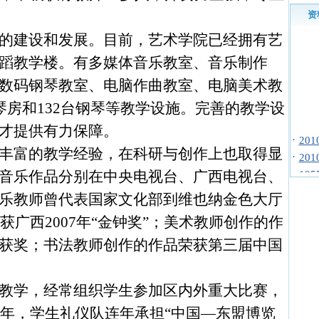
资
的建设和发展。目前，艺术学院已经拥有艺
蹈教学楼。有多媒体音乐教室、音乐制作
数码钢琴教室、电脑作曲教室、电脑美术教
琴房和
132
台钢琴等教学设施。完善的教学设
才提供有力保障。
·
20
·
20
丰富的教学经验，在科研与创作上也取得显
·
19
音乐作品分别在中央电视台、广西电视台、
·
19
乐教师曾代表国家文化部到维也纳金色大厅
·
19
·
19
获广西
2007
年“金钟奖”；美术教师创作的作
·
毕
获奖；书法教师创作的作品荣获第三届中国
·
毕
·
毕业
大
教学，经常组织学生参加区内外重大比赛，
·
20
年，学生礼仪队连年承担“中国—东盟博览
·
20