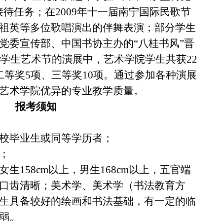
接待任务；在
2009
年十一届南宁国际民歌节
·
20
·
20
祖英等多位歌唱演出的伴舞表演；部分学生
·
第
党委宣传部、中国书协主办的“八桂书风”晋
·
20
学生艺术节的演展中，艺术学院学生共获
22
·
第
·
20
二等奖
5
项、三等奖
10
项。通过参加各种演展
·
20
艺术学院优异的专业教学质量。
·
台湾
报考须知
·
国家
·
国家
·
20
校毕业生或同等学历者；
·
20
；
·
20
·
20
女生
158cm
以上，男生
168cm
以上，五官端
·
20
口齿清晰；美术学、美术学（书法教育方
·
20
生具备较好的绘画和书法基础，有一定的临
·
20
·
20
弱。