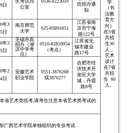
生考试办
0536-8223019
学
坊招办通
9
日
·
20
公室
（书
知
·
山西
法教
育方
·
江
江苏省南
0
年
3
南京师范
向）
·
上
025-85891851
京市宁海
大学
在
5
省
5
日
路
122
号
·
黑
共招
无锡市高
江苏省无
·
吉
0
年
3
生
30
0510-82810954
招办（湖
锡市建业
·
滨中学考
辽
人，
（考点）
5
日
路
17
号
点）
艺术
·
内
设计
合肥市经
·
山
在
7
省
济技术开
·
河
0
年
2
安徽艺术
0551-3876268
共招
发区大学
·
职业学院
或
3876277
20
4
日
生
60
城，丹霞
·
军
人。
路
8
号
·
普
本省艺术类统考
,
请考生注意本省艺术类考试的
加广西艺术学院单独组织的专业考试