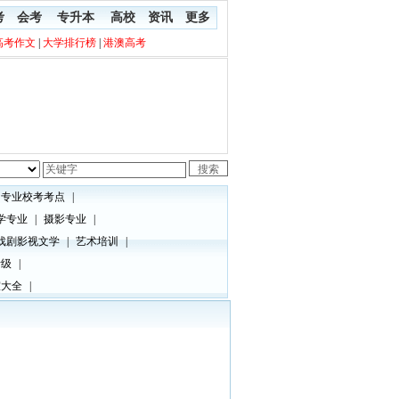
考
会考
专升本
高校
资讯
更多
高考作文
|
大学排行榜
|
港澳高考
专业校考考点
|
学专业
|
摄影专业
|
戏剧影视文学
|
艺术培训
|
考级
|
室大全
|