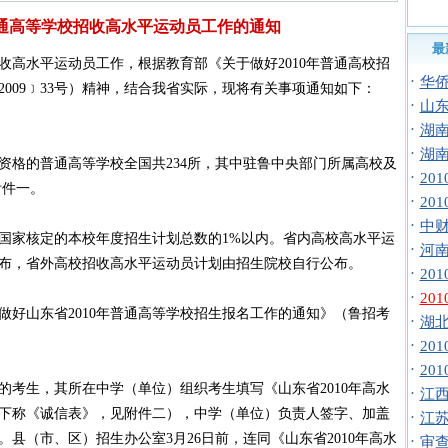
普通高等学校招收高水平运动员工作的通知
最
收高水平运动员工作，根据教育部《关于做好2010年普通高校招
·
华侨
009﹞33号）精神，结合我省实际，现将有关事项通知如下：
·
山东
·
湖南
·
湖南
格的普通高等学校全国共234所，其中驻鲁中央部门所属高校及
·
20
附件一。
·
20
·
中财
家核定的本校年度招生计划总数的1%以内。省内高校高水平运
·
河南
布，省外高校招收高水平运动员计划由招生院校自行公布。
·
20
·
20
山东省2010年普通高等学校招生报名工作的通知》（鲁招考
·
湖北
·
20
·
20
生，其所在中学（单位）组织考生填写《山东省2010年高水
·
江西
下称《诚信表》，见附件二），中学（单位）负责人签字、加盖
·
江苏
县（市、区）招生办公室3月26日前，连同《山东省2010年高水
·
审查