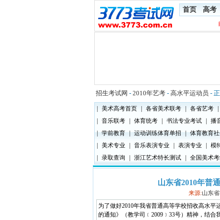
首页
高考
招生考试网
-
2010年艺考
-
高水平运动员
- 
|
美术高考首页
|
各省美术联考
|
各省艺考
|
|
音乐联考
|
体育统考
|
书法专业考试
|
播
|
学前教育
|
运动训练体育单招
|
体育教育社
|
美术专业
|
音乐表演专业
|
表演专业
|
模
|
录取查询
|
浙江艺术特长测试
|
全国美术考
山东省2010年
来源:
山东省
为了做好2010年我省普通高等学校招收高水平
的通知》（教学司﹝2009﹞33号）精神，结