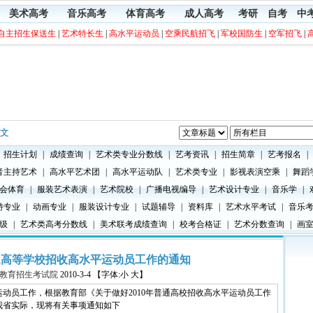
美术高考
音乐高考
体育高考
成人高考
考研
自考
中
自主招生保送生
|
艺术特长生
|
高水平运动员
|
空乘民航招飞
|
军校国防生
|
空军招飞
|
正文
招生计划
|
成绩查询
|
艺术类专业分数线
|
艺考资讯
|
招生简章
|
艺考报名
|
音主持艺术
|
高水平艺术团
|
高水平运动队
|
艺术类专业
|
影视表演空乘
|
舞蹈
会体育
|
服装艺术表演
|
艺术院校
|
广播电视编导
|
艺术设计专业
|
音乐学
|
特专业
|
动画专业
|
服装设计专业
|
试题辅导
|
资料库
|
艺术水平考试
|
音乐
级
|
艺术类高考分数线
|
美术联考成绩查询
|
校考合格证
|
艺术分数查询
|
画
普通高等学校招收高水平运动员工作的通知
教育招生考试院
2010-3-4 【字体:小 大】
运动员工作，根据教育部《关于做好2010年普通高校招收高水平运动员工作
合我省实际，现将有关事项通知如下