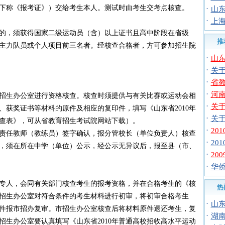
下称《报考证》）交给考生本人。测试时由考生交考点核查。
·
山东
·
上海
，须获得国家二级运动员（含）以上证书且高中阶段在省级
推
主力队员或个人项目前三名者。经核查合格者，方可参加招生院
·
山东
·
关于
·
省教
·
河南
生办公室进行资格核查。核查时须提供与有关比赛或运动会相
·
关于
、获奖证书等材料的原件及相应的复印件，填写《山东省2010年
·
关于
查表》，可从省教育招生考试院网站下载）。
·
20
任教师（教练员）签字确认，报分管校长（单位负责人）核查
·
20
，须在所在中学（单位）公示，经公示无异议后，报至县（市、
·
20
·
华侨
人，会同有关部门核查考生的报考资格，并在合格考生的《核
热
招生办公室对符合条件的考生材料进行初审，将初审合格考生
·
山东
件报市招办复审。市招生办公室核查后将材料原件退还考生，复
·
湖南
招生办公室要认真填写《山东省2010年普通高校招收高水平运动