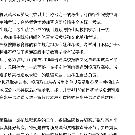
及武术武英级（或以上）称号之一的考生，可向招生院校申请
单独考试，合格者免予参加普通高校招生全国统一考试。
规定，考生获得证书的项目必须与招生院校招收项目一致。
参加招生院校组织的体育专项考核和文化单独考试。
格按照教育部的有关规定组织命题和考试。考试科目不得少于3
标准不得低于普通高级中等教育毕业考试要求。
必须填写《山东省2010年普通高校招收文化单独考试高水平
》，见附件六）一式两份，在规定时间内寄送到拟录取高校。考
送多所高校造成录取中的遗留问题，由考生自己负责。
生拟录取确认表、拟录取山东省考生名单以及录取公函一并报山东
试院公示无异议后办理录取手续，并于4月30前日将录取名册寄送
高水平运动员人数不得超过本校年度招收高水平运动员总数的2
性强、选拔过程复杂的工作。各招生院校要切实加强对高水平
认真抓好落实。特别是在专项测试和资格核查等环节，要严肃认