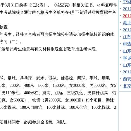
·
中财
并于3月31日前将《汇总表》、《核查表》和相关证书、材料复印件
·
20
生考试院核查通过的合格考生名单将在4月下旬通过省教育招生考
·
20
·
湖北
核查
·
20
考生，经核查合格者可向招生院校申请参加招生院校组织的体
·
江苏
序同（二）。
·
审查
平运动员考生信息与有关材料报送至省教育招生考试院。
·
山东
·
聊城
·
山东
·
20
、足球、乒乓球、武术、游泳、健美操、网球、手球、羽毛
·
西安
200米、400米、800米、1500米、女3000米、男5000米、女5
·
北京
米栏、男110米栏、400米栏、跳高、跳远、三级跳远、男撑杆跳高、铅
00克、女600克）、铁饼（男2000克、女1000克）19个项目。游泳
0米蝶泳、100米自由泳、100米蛙泳、100米仰泳、100米蝶泳、2
目相同者，必须参加全省统一测试。