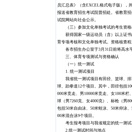
员汇总表》（含EXCEL格式电子版），
报送省教育招生考试院普招处。省教育招
试院网站向社会公示。
（三）参加文化单独考试的考生资格
获得国家一级运动员（含）以上证书的
育专项考核和文化单独考试。资格核查程
各市招生办公室于3月31日前将高水
三、体育专项测试与资格确认
（一）统一测试
1. 统一测试项目
我省统一测试项目有田径、篮球、排球
球、跆拳道12个项目。其中，田径包括100米、
000米竞走、男10000米竞走、女100
球（男7260克、女4000克）、标枪（男8
包括50米自由泳、50米蛙泳、50米仰泳、5
00米混合泳9个项目。
考生报考项目与我省规定的统一测试项
2.统一测试时间与地点