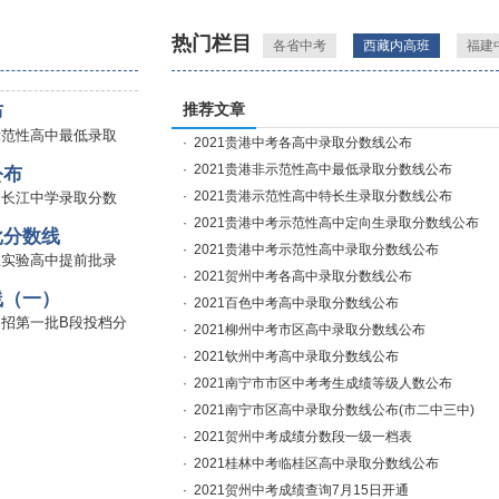
热门栏目
各省中考
西藏内高班
福建
布
推荐文章
非示范性高中最低录取
·
2021贵港中考各高中录取分数线公布
·
2021贵港非示范性高中最低录取分数线公布
公布
·
2021贵港示范性高中特长生录取分数线公布
四中长江中学录取分数
·
2021贵港中考示范性高中定向生录取分数线公布
批分数线
·
2021贵港中考示范性高中录取分数线公布
友兰实验高中提前批录
·
2021贺州中考各高中录取分数线公布
线（一）
·
2021百色中考高中录取分数线公布
省中招第一批B段投档分
·
2021柳州中考市区高中录取分数线公布
·
2021钦州中考高中录取分数线公布
制高职学校录取分
·
2021南宁市市区中考考生成绩等级人数公布
初中起点非师范类五年
·
2021南宁市区高中录取分数线公布(市二中三中)
数线
·
2021贺州中考成绩分数段一级一档表
崇明区中考高中零志愿
·
2021桂林中考临桂区高中录取分数线公布
·
2021贺州中考成绩查询7月15日开通