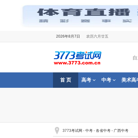
2026年8月7日
农历六月廿五
自
首 页
高考
中考
美术高
3773考试网
-
中考
-
各省中考
-
广西中考