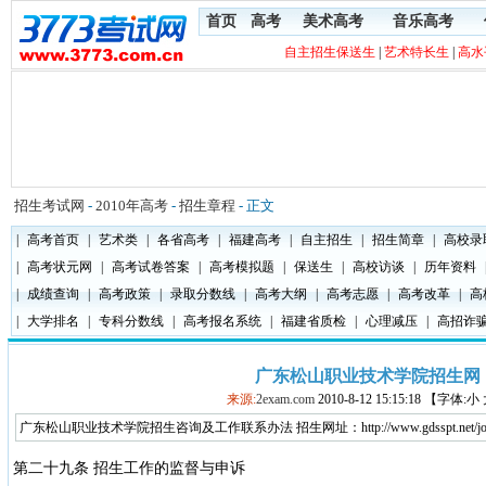
首页
高考
美术高考
音乐高考
自主招生保送生
|
艺术特长生
|
高水
招生考试网
-
2010年高考
-
招生章程
- 正文
|
高考首页
|
艺术类
|
各省高考
|
福建高考
|
自主招生
|
招生简章
|
高校录
|
高考状元网
|
高考试卷答案
|
高考模拟题
|
保送生
|
高校访谈
|
历年资料
|
成绩查询
|
高考政策
|
录取分数线
|
高考大纲
|
高考志愿
|
高考改革
|
高
|
大学排名
|
专科分数线
|
高考报名系统
|
福建省质检
|
心理减压
|
高招诈
广东松山职业技术学院招生网
来源:
2exam.com
2010-8-12 15:15:18 【字体:
广东松山职业技术学院招生咨询及工作联系办法 招生网址：http://www.gdsspt.net/job/20
第二十九条 招生工作的监督与申诉