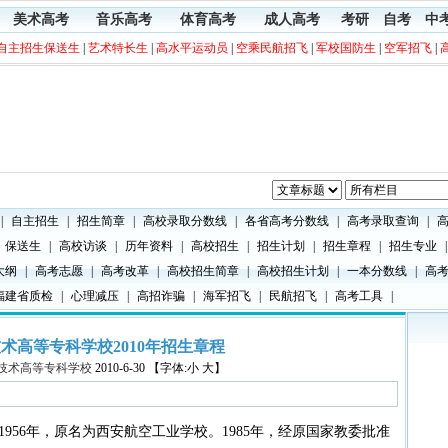
美术高考
音乐高考
体育高考
成人高考
考研
自考
中
自主招生保送生
|
艺术特长生
|
高水平运动员
|
空乘民航招飞
|
军校国防生
|
空军招飞
|
|
自主招生
|
招生简章
|
高校录取分数线
|
各省高考分数线
|
高考录取查询
|
保送生
|
高校访谈
|
历年资料
|
高校招生
|
招生计划
|
招生章程
|
招生专业
|
大纲
|
高考志愿
|
高考改革
|
高校招生简章
|
高校招生计划
|
一本分数线
|
高
福建省质检
|
心理减压
|
高招诈骗
|
海军招飞
|
民航招飞
|
高考工具
|
术高等专科学校2010年招生章程
技术高等专科学校
2010-6-30 【字体:小 大】
56年，原名为西安航空工业学校。1985年，经原国家教委批准