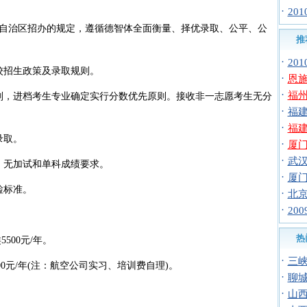
·
20
治区招办的规定，遵循德智体全面衡量、择优录取、公平、公
推
·
20
校招生政策及录取规则。
·
恩施
·
福州
，进档考生专业确定实行分数优先原则。接收非一志愿考生无分
·
福建
·
福建
录取。
·
厦门
·
武汉
无加试和单科成绩要求。
·
厦门
检标准。
·
北京
·
20
热
500元/年。
·
三峡
0元/年(注：航空公司实习、培训费自理)。
·
聊城
·
山西