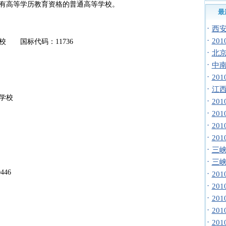
有高等学历教育资格的普通高等学校。
最
·
西安
·
20
 国标代码：11736
·
北京
·
中南
·
20
·
江西
学校
·
20
·
20
·
20
·
20
·
三峡
·
三峡
446
·
20
·
20
·
20
·
20
·
20