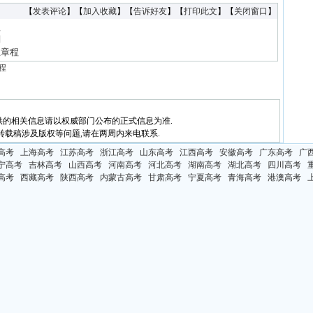
【
发表评论
】【
加入收藏
】【
告诉好友
】【
打印此文
】【
关闭窗口
】
程
划
生章程
程
供的相关信息请以权威部门公布的正式信息为准.
转载稿涉及版权等问题,请在两周内来电联系.
高考
上海高考
江苏高考
浙江高考
山东高考
江西高考
安徽高考
广东高考
广
宁高考
吉林高考
山西高考
河南高考
河北高考
湖南高考
湖北高考
四川高考
高考
西藏高考
陕西高考
内蒙古高考
甘肃高考
宁夏高考
青海高考
港澳高考