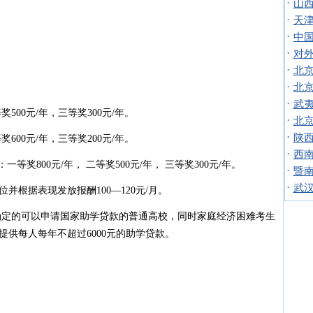
·
山西
·
天津
·
中国
·
对外
·
北京
·
。
北京
·
武夷
00元/年，三等奖300元/年。
·
北京
·
陕西
00元/年，三等奖200元/年。
·
西南
800元/年， 二等奖500元/年， 三等奖300元/年。
·
暨南
·
武汉
据表现发放报酬100—120元/月。
定的可以申请国家助学贷款的普通高校，同时家庭经济困难考生
供每人每年不超过6000元的助学贷款。