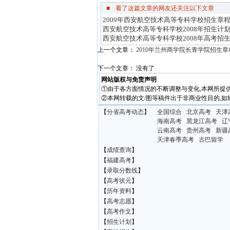
■
看了这篇文章的网友还关注以下文章
2009年西安航空技术高等专科学校招生章
西安航空技术高等专科学校2008年招生计
西安航空技术高等专科学校2008年高考招
上一个文章：
2010年兰州商学院长青学院招生章
下一个文章： 没有了
网站版权与免责声明
①由于各方面情况的不断调整与变化,本网所提
②本网转载的文/图等稿件出于非商业性目的,如
【
分省高考动态
】
全国综合
北京高考
天津
海南高考
黑龙江高考
辽
云南高考
贵州高考
新疆
天津春季高考
古巴留学
【
成绩查询
】
【
福建高考
】
【
录取分数线
】
【
高考状元
】
【
历年资料
】
【
高考志愿
】
【
高考作文
】
【
招生计划
】