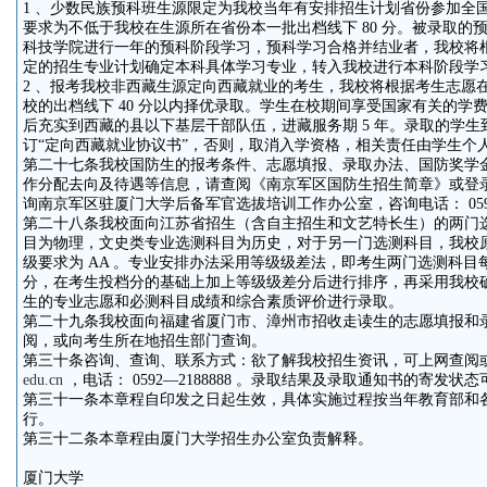
1 、少数民族预科班生源限定为我校当年有安排招生计划省份参加全
要求为不低于我校在生源所在省份本一批出档线下 80 分。被录取的
科技学院进行一年的预科阶段学习，预科学习合格并结业者，我校将
定的招生专业计划确定本科具体学习专业，转入我校进行本科阶段学
2 、报考我校非西藏生源定向西藏就业的考生，我校将根据考生志愿
校的出档线下 40 分以内择优录取。学生在校期间享受国家有关的学
后充实到西藏的县以下基层干部队伍，进藏服务期 5 年。录取的学
订“定向西藏就业协议书”，否则，取消入学资格，相关责任由学生个
第二十七条我校国防生的报考条件、志愿填报、录取办法、国防奖学
作分配去向及待遇等信息，请查阅《南京军区国防生招生简章》或登
询南京军区驻厦门大学后备军官选拔培训工作办公室，咨询电话： 0592 － 
第二十八条我校面向江苏省招生（含自主招生和文艺特长生）的两门
目为物理，文史类专业选测科目为历史，对于另一门选测科目，我校
级要求为 AA 。专业安排办法采用等级级差法，即考生两门选测科目每得
分，在考生投档分的基础上加上等级级差分后进行排序，再采用我校确
生的专业志愿和必测科目成绩和综合素质评价进行录取。
第二十九条我校面向福建省厦门市、漳州市招收走读生的志愿填报和
阅，或向考生所在地招生部门查询。
第三十条咨询、查询、联系方式：欲了解我校招生资讯，可上网查阅
edu.cn
，电话： 0592—2188888 。录取结果及录取通知书的寄发
第三十一条本章程自印发之日起生效，具体实施过程按当年教育部和
行。
第三十二条本章程由厦门大学招生办公室负责解释。
厦门大学