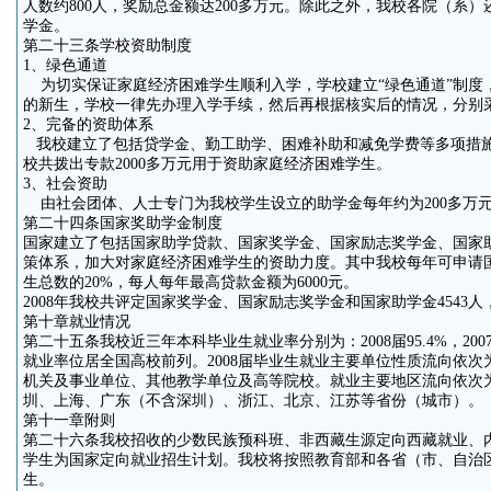
人数约800人，奖励总金额达200多万元。除此之外，我校各院（系
学金。
第二十三条学校资助制度
1、绿色通道
为切实保证家庭经济困难学生顺利入学，学校建立“绿色通道”制度
的新生，学校一律先办理入学手续，然后再根据核实后的情况，分别
2、完备的资助体系
我校建立了包括贷学金、勤工助学、困难补助和减免学费等多项措施在
校共拨出专款2000多万元用于资助家庭经济困难学生。
3、社会资助
由社会团体、人士专门为我校学生设立的助学金每年约为200多万
第二十四条国家奖助学金制度
国家建立了包括国家助学贷款、国家奖学金、国家励志奖学金、国家
策体系，加大对家庭经济困难学生的资助力度。其中我校每年可申请
生总数的20%，每人每年最高贷款金额为6000元。
2008年我校共评定国家奖学金、国家励志奖学金和国家助学金4543人，总
第十章就业情况
第二十五条我校近三年本科毕业生就业率分别为：2008届95.4%，2007届9
就业率位居全国高校前列。2008届毕业生就业主要单位性质流向依
机关及事业单位、其他教学单位及高等院校。就业主要地区流向依次
圳、上海、广东（不含深圳）、浙江、北京、江苏等省份（城市）。
第十一章附则
第二十六条我校招收的少数民族预科班、非西藏生源定向西藏就业、
学生为国家定向就业招生计划。我校将按照教育部和各省（市、自治
生。