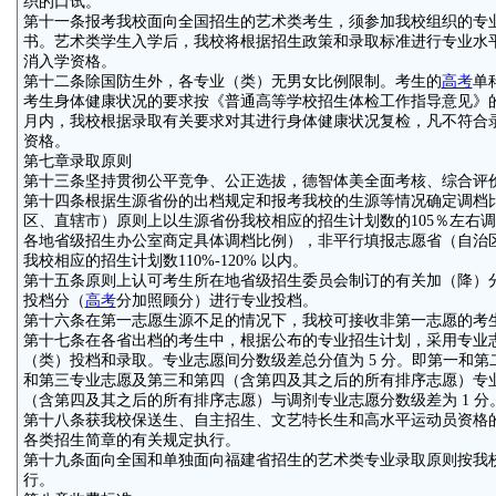
织的口试。
第十一条报考我校面向全国招生的艺术类考生，须参加我校组织的专
书。艺术类学生入学后，我校将根据招生政策和录取标准进行专业水
消入学资格。
第十二条除国防生外，各专业（类）无男女比例限制。考生的
高考
单
考生身体健康状况的要求按《普通高等学校招生体检工作指导意见》
月内，我校根据录取有关要求对其进行身体健康状况复检，凡不符合
资格。
第七章录取原则
第十三条坚持贯彻公平竞争、公正选拔，德智体美全面考核、综合评
第十四条根据生源省份的出档规定和报考我校的生源等情况确定调档
区、直辖市）原则上以生源省份我校相应的招生计划数的105％左右
各地省级招生办公室商定具体调档比例），非平行填报志愿省（自治
我校相应的招生计划数110%-120% 以内。
第十五条原则上认可考生所在地省级招生委员会制订的有关加（降）
投档分（
高考
分加照顾分）进行专业投档。
第十六条在第一志愿生源不足的情况下，我校可接收非第一志愿的考
第十七条在各省出档的考生中，根据公布的专业招生计划，采用专业志
（类）投档和录取。专业志愿间分数级差总分值为 5 分。即第一和第二
和第三专业志愿及第三和第四（含第四及其之后的所有排序志愿）专业
（含第四及其之后的所有排序志愿）与调剂专业志愿分数级差为 1 分
第十八条获我校保送生、自主招生、文艺特长生和高水平运动员资格
各类招生简章的有关规定执行。
第十九条面向全国和单独面向福建省招生的艺术类专业录取原则按我
行。