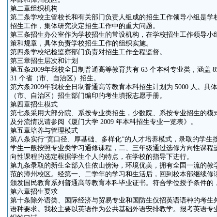
第二章组织机构
第二条学校主管校长和有关部门负责人组成的招生工作领导小组是学
招生工作，集体研究决定招生工作中的重大问题。
第三条招生办公室作为学校招生的常设机构，在学校招生工作领导小
策和规章，具体负责学校招生工作的组织实施。
第四条学校纪检监察部门负责对招生工作全程监督。
第三章招生层次和计划
第五条2009年我校全日制普通高等教育共有 63 个本科专业类，涵盖 
31 个省（市、自治区）招生。
第六条2009年我校全日制普通高等教育本科招生计划为 5000 人。
（市、自治区）招生部门编印的考生填报志愿手册。
第四章招生模式
第七条采用大部分院、系按专业类招生，少数院、系按专业招生的模
及分流情况请参阅《厦门大学 2009 年本科招生专业一览表》。
第五章培养与管理模式
第八条实行“宽口径、厚基础、多样化”的人才培养模式，录取的学生
学生一般按照专业类学习通修课程，二、三年级通过选修方向性课程
向性课程的选定根据学生个人的特点，在学校的指导下进行。
第九条录取的新生全部入住依山傍海，环境优美，拥有全国一流的教
范的漳州校区。经第一、二学年的学习和生活后，回到校本部继续修
颁发国民教育系列普通高等教育本科毕业证书。符合学位授予条件的
第六章招生要求
第十条除外语类、国际经济与贸易专业和国防生仅招英语语种的考生
语种要求。我校主要以英语作为公共基础外语安排教学。报考英语专