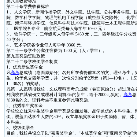
第八章收费标准
第二十条学费收费标准
1 、人文学院、新闻传播学院、外文学院、法学院、公共事务学院、
院、数学科学学院、物理与机电工程学院（航空航天类除外）、化学
院、海洋与环境学院、信息科学与技术学院、建筑与土木工程学院所属各
2 、医学院各专业、航空航天类每人每学年 6760 元；
3 、软件学院一、二年级每人每学年 5460 元，三、四年级按学分收费
40 学分；
4 、艺术学院各专业每人每学年 9360 元。
第二十一条学生公寓住宿费为 1200 元（人 / 学年）。
第九章奖励资助政策
第二十二条学校奖学金制度
1、优秀新生奖学金
凡
高考
总成绩（卷面原始分）名列所在省份前30名的文、理科考生，
生，给予免交四年学费，并一次性分别给予2万元（第1—10名）、1.5万
1—30名）的奖励。
凡第一志愿填报我校，文或理科高考总成绩（卷面原始分）超过所在省
列我校在其省份文或理科计划前5%的新生，给予2000元奖励。
高考
总
前30名的文、理科考生不重复参评此项奖励。
2、优秀学生奖学金
学校设立优秀学生奖学金用于奖励全面发展、品学兼优的本科学生。
奖，覆盖面达学生人数的30%。设立单项奖学金用于奖励德、智、体
本科生。
3、校级奖学金
目前，我校共设立了以“嘉庚奖学金”、“本栋奖学金”和“亚南奖学金”