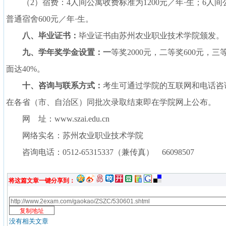
（
2
）宿费：
4
人间公寓收费标准为
1200
元／年
·
生；
6
人间
普通宿舍
600
元／年
·
生。
八、毕业证书：
毕业证书由苏州农业职业技术学院颁发。
九、学年奖学金设置：一
等奖
2000
元，二等奖
600
元，三
面达
40%
。
十、咨询与联系方式：
考生可通过学院的互联网和电话咨
在各省（市、自治区）同批次录取结束即在学院网上公布。
网
址：
www.szai.edu.cn
网络实名：苏州农业职业技术学院
咨询电话：
0512-65315337
（兼传真）
66098507
将这篇文章一键分享到：
没有相关文章