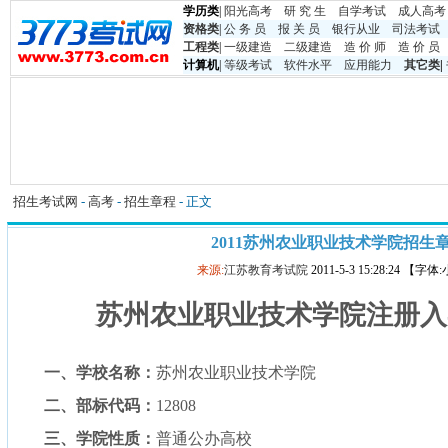
学历类
|
阳光高考
研 究 生
自学考试
成人高考
资格类
|
公 务 员
报 关 员
银行从业
司法考试
工程类
|
一级建造
二级建造
造 价 师
造 价 员
计算机
|
等级考试
软件水平
应用能力
其它类
|
招生考试网
-
高考
-
招生章程
- 正文
2011苏州农业职业技术学院招生
来源:
江苏教育考试院
2011-5-3 15:28:24 【字
苏州农业职业技术学院注册入
一、学校名称：
苏州农业职业技术学院
二、部标代码：
12808
三、学院性质：
普通公办高校