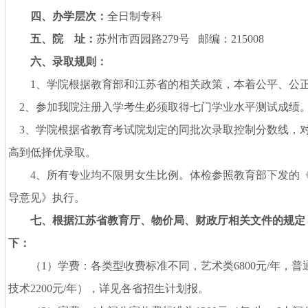
四、办学层次：
全日制专科
五、院
址：
苏州市西园路
279
号
邮编：
215008
六、录取规则：
1
、学院根据教育部和江苏省的相关政策，本着公平、公
2
、参加我院注册入学考生必须取得七门学业水平测试成绩
3
、学院根据省教育考试院划定的同批次录取控制分数线，
高到低择优录取。
4
、所有专业均不限男女生比例。体检参照教育部下发的
导意见》执行。
七、根据江苏省教育厅、物价局、财政厅相关文件的规定
下：
（
1
）学费：各类型收费标准不同，艺术类
6800
元
/
年，普
技术
2200
元
/
年），详见各省招生计划报。