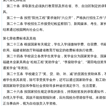
第六章纪律检查
第二十条 录取新生必须执行教育部及所在省、市、自治区制定的录
风。
第二十一条 按照“阳光工程”要求做到“六公开”，严格执行招生工作“
第二十二条 学校招生工作接受纪检监察部门、新闻媒体、考生、家
结果通过校园网向社会公布。
第七章收费标准及其他
第二十三条 根据国家有关规定，学生入学须缴纳学费、住宿费、书
价局、福建省财政厅和福建省教育厅核定的收费标准执行收费。
第二十四条 学校设立各类学生奖学金，奖学金分为国家奖学金、国家
福建木业家具商会‘松柏工程’奖助学金”、“李燊助学金”、“莆田电信奖学
通奖学金”等类别。
第二十五条 学校建立了“奖、贷、助、补、减”的贫困生资助体系，
难学生依其表现，除可享受奖学金外，还可以通过国家助学金、勤工助
请国家助学贷款和争取社会资助等多种途径满足学习、生活需要。
第二十六条 按国家招生规定录取的新生，持我校签发的录取通知书
办理入学手续。因故不能按期报到者，应向我校办理请假手续。未请假
正当事由外，视为自动放弃入学资格。