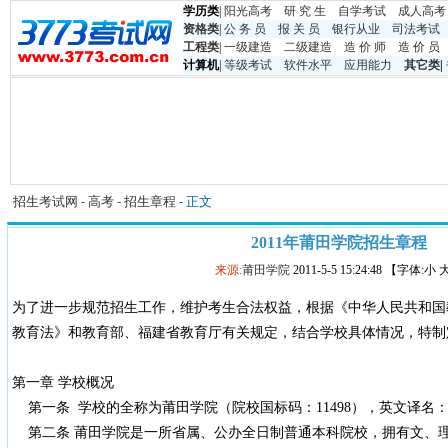
学历类
|
阳光高考
研 究 生
自学考试
成人高考
资格类
|
公 务 员
报 关 员
银行从业
司法考试
工程类
|
一级建造
二级建造
造 价 师
造 价 员
计算机
|
等级考试
软件水平
应用能力
其它类
|
招生考试网
-
高考
-
招生章程
- 正文
2011年莆田学院招生章程
来源:
莆田学院
2011-5-5 15:24:48 【字体:小
为了进一步规范招生工作，维护考生合法权益，根据《中华人民共和国
教育法》和教育部、福建省教育厅有关规定，结合学校具体情况，特制
第一章 学校概况
第一条 学校的全称为莆田学院（院校国标码：11498），英文译名：Putian U
第二条 莆田学院是一所省属、公办全日制普通本科院校，拥有文、