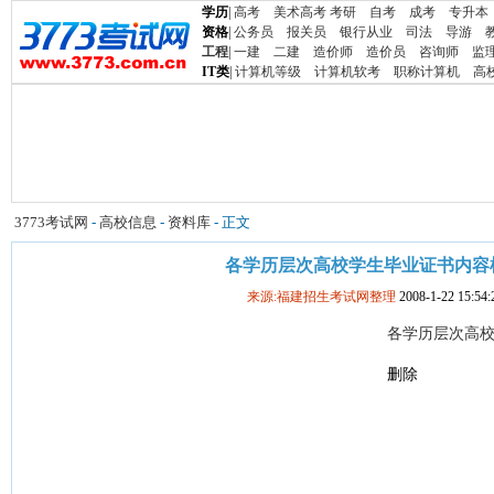
学历
|
高考
美术高考
考研
自考
成考
专升本
资格
|
公务员
报关员
银行从业
司法
导游
工程
|
一建
二建
造价师
造价员
咨询师
监
IT类
|
计算机等级
计算机软考
职称计算机
高
3773考试网
-
高校信息
-
资料库
- 正文
各学历层次高校学生毕业证书内容
来源:福建招生考试网整理
2008-1-22 15:54:
各学历层次高
删除