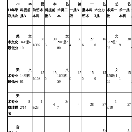
20
本
提
本
艺
第
一
艺
艺
艺
11
年录
科提前
前艺术
科提前
术类二
一批
A
批本科
术公办
术第一
术一批
取批次
批
A
本科
批
A
本
段
艺术
3
批
批
本科
美
文
文
文
36
30
30
27
16
30
术文化
341
理
4
201
理
2
332
理
3
1/392
3
4
6
6
9
最低分
10
80
07
美
文
文
文
15
15
15
15
15
15
术专业
148
理
1
160
理
1
150
理
1
4/153
5
9
5
0
1
最低分
61
59
55
美
术专业
8
1
3/
1
4
4
28
37
57
成绩排
2/14
8/23
7
7/10
名
音
15
31