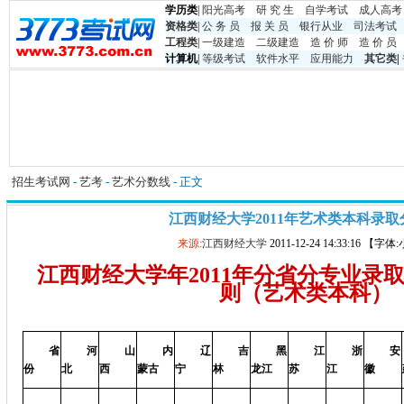
学历类
|
阳光高考
研 究 生
自学考试
成人高考
资格类
|
公 务 员
报 关 员
银行从业
司法考试
工程类
|
一级建造
二级建造
造 价 师
造 价 员
计算机
|
等级考试
软件水平
应用能力
其它类
|
招生考试网
-
艺考
-
艺术分数线
- 正文
江西财经大学2011年艺术类本科录取
来源:
江西财经大学
2011-12-24 14:33:16 【字
江西财经大学年2011年分省分专业录
则（艺术类本科）
省
河
山
内
辽
吉
黑
江
浙
安
份
北
西
蒙古
宁
林
龙江
苏
江
徽