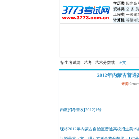
学历类
|
阳光高
资格类
|
公 务 员
工程类
|
一级建
计算机
|
等级考
招生考试网
-
艺考
-
艺术分数线
- 正文
2012年内蒙古普
来源:
2exam
内教招考普发[2012]1号
现将2012年内蒙古自治区普通高校招生美
汉授美术（文、理）本科合格分数线：182