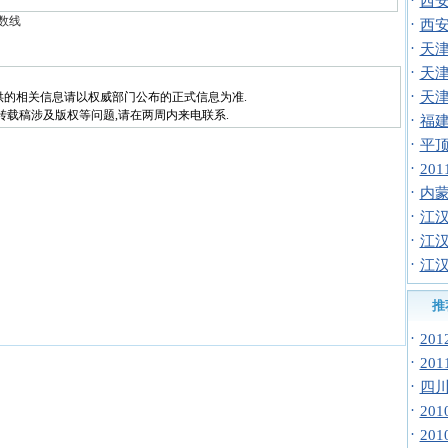
·
西安
数线
·
西安
·
天津
·
天津
·
天津
供的相关信息请以权威部门公布的正式信息为准.
转载稿涉及版权等问题,请在两周内来电联系.
·
福建
·
平顶
·
20
·
内蒙
·
江汉
·
江汉
·
江汉
推
·
20
·
20
·
四川
·
20
·
20