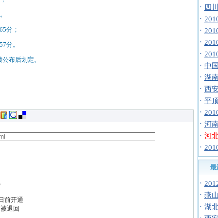
·
四川
分。
·
20
65分；
·
20
·
20
57分。
·
20
绩公布后划定。
·
中国
·
湖南
·
西安
·
平顶
·
20
·
河南
·
河北
·
20
最
询
线
·
20
·
燕山
5日前开通
·
湖北
证被退回