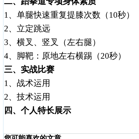
二、跆拳道专项身体素质
1
、单腿快速重复提膝次数（
10
秒）
2
、立定跳远
3
、横叉、竖叉（左右腿）
4
、脚靶：原地左右横踢（
20
秒）
三、实战比赛
1
、战术运用
2
、技术运用
四、个人特长展示
您可能喜欢的文章