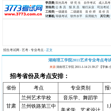
学历类
|
阳光高考
研 究 生
自学考试
成人高考
资格类
|
公 务 员
报 关 员
银行从业
司法考试
工程类
|
一级建造
二级建造
造 价 师
造 价 员
计算机
|
等级考试
软件水平
应用能力
其它类
|
招生考试网
-
艺考
-
专业考点
- 正文
湖南理工学院2011艺术专业考点考
来源:
湖南理工学院
2011-1-14 21:39:27 【字体
招考省份及考点安排：
省份
考点
专业类别
报
兰州艺术学校
音乐学、舞蹈学
甘肃
1
兰州铁路第三中
美术学、艺术设计