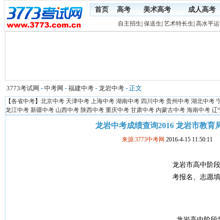
首页
高考
美术高考
成人高考
自主招生
|
保送生
|
艺术特长生
|
高水平运
3773考试网
-
中考网
-
福建中考
-
龙岩中考
- 正文
【
各省中考
】
北京中考
天津中考
上海中考
湖南中考
四川中考
贵州中考
湖北中考
龙江中考
新疆中考
山西中考
陕西中考
重庆中考
甘肃中考
内蒙古中考
海南中考
辽
龙岩中考成绩查询2016 龙岩市教育
来源:3773中考网
2016-4-15 11:50:11
龙岩市高中阶段
考报名、志愿
龙岩高中阶段学