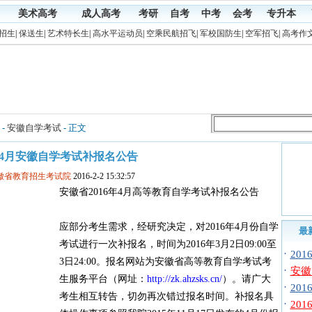
美术高考
成人高考
考研
自考
中考
会考
专升本
招生
|
保送生
|
艺术特长生
|
高水平运动员
|
空乘民航招飞
|
军校国防生
|
空军招飞
|
高考作
-
安徽自学考试
- 正文
6年4月安徽自学考试补报名公告
安徽省教育招生考试院
2016-2-2 15:32:57
安徽省2016年4月高等教育自学考试补报名公告
应部分考生需求，经研究决定，对2016年4月份自学
最
考试进行一次补报名，时间为2016年3月2日09:00至
·
20
3日24:00。报名网站为安徽省高等教育自学考试考
·
安徽自
生服务平台（网址：
http://zk.ahzsks.cn/
）。请广大
·
20
考生相互转告，切勿再次错过报名时间。补报名具
·
20