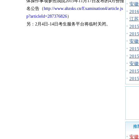
体操作事项参照我院2015年11月17日发布的4月份报
·
安徽
名公告（
http://www.ahzsks.cn/Examination4/article.js
·
20
p?articleId=287376826
）
·
江苏
另：2月4日-14日考生服务平台将临时关闭。
·
20
·
20
·
安徽
·
20
·
20
·
安徽
·
20
·
20
推
·
安徽自