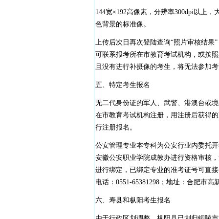
144宽×192高像素，分辨率300dpi以
色背景的标准像。
上传后次日再次登陆查询“照片审核结果
可联系报考所在市教育考试机构，或按照
且没有进行补摄像的考生，将无法参加考
五、特定考生报名
无二代身份证的军人、武警、港澳台或境
在市教育考试机构注册，用注册后获得的
行注册报名。
公安管理专业本专科为公安行业内委托开
安徽公安职业学院成教办进行资格审核，
进行绑定，已绑定专业的准考证号可直接
电话：0551-65381298；地址：合肥市
六、寿县和枞阳考生报名
由于行政区划调整，枞阳县已划归铜陵市