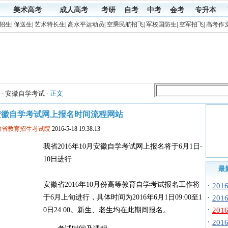
美术高考
成人高考
考研
自考
中考
会考
专升本
招生
|
保送生
|
艺术特长生
|
高水平运动员
|
空乘民航招飞
|
军校国防生
|
空军招飞
|
高考作
-
安徽自学考试
- 正文
0月安徽自学考试网上报名时间流程网站
徽省教育招生考试院
2016-5-18 19:38:13
我省2016年10月安徽自学考试网上报名将于6月1日-
10日进行
最
安徽省2016年10月份高等教育自学考试报名工作将
·
20
于6月上旬进行，具体时间为2016年6月1日09:00至1
·
20
·
0日24:00。新生、老生均在此期间报名。
20
·
20