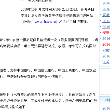
一、考试时间及课程
·
20
·
20
2016年10月考试时间为10月22日-23日。开考科目、
·
安徽
专业计划及自考政策等信息可登陆我院门户网站
·
20
（网址：
www.ahzsks.cn
）相关栏目进行查询。
·
20
·
安徽自
·
20
每位考生在整个报名期间只能报考一次（最多能报四门课程），考
·
20
名缴费成功后，考生无法再进行补报、改报。考生可在报名同时
·
安徽
·
20
·
江苏
缴费，支持中国银行、中国建设银行、中国工商银行、中国农业
行、中信银行等多数银行的网银和信用卡。
传照片（已有照片的老考生不再上传照片），具体方法是：新生
推
准考证号登陆系统，完成支付报名成功后，点击左侧菜单栏的“照
数码照片格式如下：
·
20