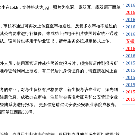
·
20
上，大小在15kb，文件格式为jpg，照片为免冠、露双耳、露双眉正面单
·
20
·
20
”，审核不通过可再次上传直至审核通过。反复多次审核不通过的
·
20
其公告要求进行补摄像。未成功上传电子相片或照片审核不通过
·
20
·
试。该照片也将用于毕业证书，请考生务必按规定格式上传。
安徽自
·
20
·
20
·
20
外人员，使用军官证件或护照首次报考时，须携带证件到报考所
·
20
准考证号到网上报名。有二代居民身份证件的，请直接在网上自
·
20
·
20
考的专业，对考生资格有严格要求，新生报考该专业时，须先到
·
20
注册信息。成教办在审核、注册时会将准考证号和公安管理专业
·
20
登陆系统进行报考。 更多信息请咨询安徽公安职业学院成教办。
高新区望江西路559号。
管辖，寿县已划归淮南市管辖。枞阳和寿县的老考生可以根据“就